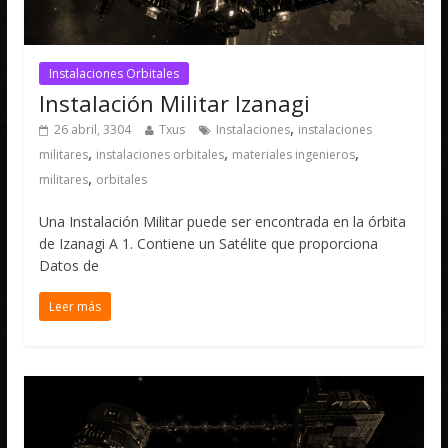
Instalaciones Orbitales
Instalación Militar Izanagi
,
26 abril, 3304
Txus
Instalaciones
instalaciones
,
,
,
militares
instalaciones orbitales
materiales ingenieros
,
militares
orbitales
Una Instalación Militar puede ser encontrada en la órbita
de Izanagi A 1. Contiene un Satélite que proporciona
Datos de
Leer más