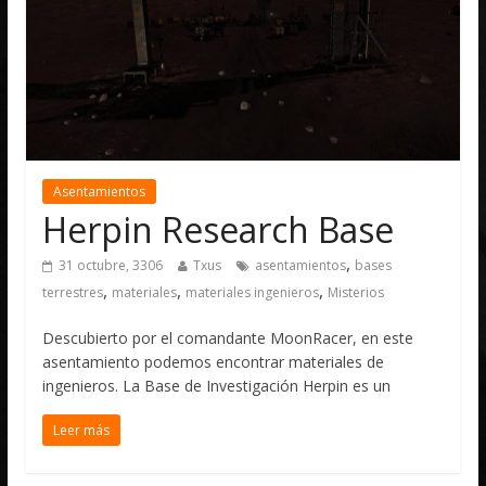
Asentamientos
Herpin Research Base
,
31 octubre, 3306
Txus
asentamientos
bases
,
,
,
terrestres
materiales
materiales ingenieros
Misterios
Descubierto por el comandante MoonRacer, en este
asentamiento podemos encontrar materiales de
ingenieros. La Base de Investigación Herpin es un
Leer más