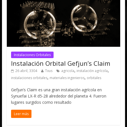
Instalaciones Orbitales
Instalación Orbital Gefjun’s Claim
,
,
26 abril, 3304
Txus
agricola
instalación agrícola
,
,
instalaciones orbitales
materiales ingenieros
orbitales
Gefjun’s Claim es una gran instalación agrícola en
Synuefai LX-R d5-28 alrededor del planeta 4. Fueron
lugares surgidos como resultado
Leer más