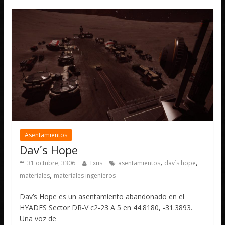
Asentamientos
Dav´s Hope
,
,
31 octubre, 3306
Txus
asentamientos
dav´s hope
,
materiales
materiales ingenieros
Dav’s Hope es un asentamiento abandonado en el
HYADES Sector DR-V c2-23 A 5 en 44.8180, -31.3893.
Una voz de