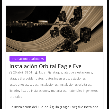
Instalaciones Orbitales
Instalación Orbital Eagle Eye
,
,
26 abril, 3304
Txus
ataque
ataque a estaciones
,
,
,
,
ataque thargoide
datos
datos ingenieros
estaciones
,
,
,
estaciones atacadas
Instalaciones
instalaciones orbitales
,
,
,
,
listado
listado instalaciones
materiales
materiales ingenieros
orbitales
La instalacion del Ojo de Águila (Eagle Eye) fue instalada