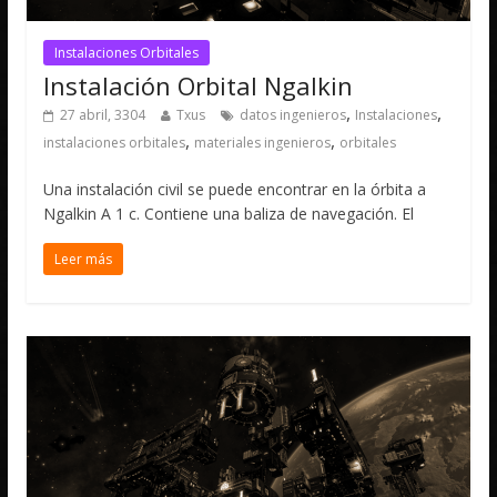
Instalaciones Orbitales
Instalación Orbital Ngalkin
,
,
27 abril, 3304
Txus
datos ingenieros
Instalaciones
,
,
instalaciones orbitales
materiales ingenieros
orbitales
Una instalación civil se puede encontrar en la órbita a
Ngalkin A 1 c. Contiene una baliza de navegación. El
Leer más