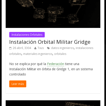
Instalaciones Orbitales
Instalación Orbital Militar Gridge
,
26 abril, 3304
Txus
datos ingenieros
instalaciones
,
,
orbitales
materiales ingenieros
orbitales
No se explica por qué la
Federación
tiene una
Instalación Militar en órbita de Gridge 1, en un sistema
controlado
Leer más