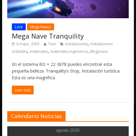
Lore
Mega Naves
Mega Nave Tranquility
,
6 mayo, 3303
Txus
Instalaciones
instalaciones
,
,
,
orbitales
materiales
materiales ingenieros
Meganave
En el sistema BD + 22 3878 puedes encontrar esta
pequeña belleza. Tranquility’s Stop, Instalación turística.
Esta es una magnífica
Leer más
Calendario Noticias
agosto 2026