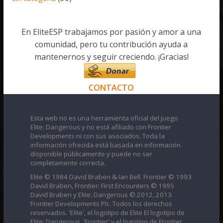
En EliteESP trabajamos por pasión y amor a una
comunidad, pero tu contribución ayuda a
mantenernos y seguir creciendo. ¡Gracias!
CONTACTO
Esta web no es una herramienta oficial del juego
Elite: Dangerous y no está afiliado con Frontier
Developments ni con sus asociados. Toda la
información ofrecida está basada en información
disponible públicamente y puede no ser
completamente correcta.
Elite © 1984 David Braben & Ian Bell. Frontier © 1993
David Braben, Frontier: First Encounters © 1995
David Braben y Elite: Dangerous © 2012, 2013
Frontier Developments Plc. Todos los derechos
reservados. 'Elite', el logotipo de Elite El logotipo de
Elite: Dangerous, 'Frontier' y el logotipo de Frontier