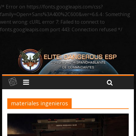
/* Error on https://fonts.googleapis.com/css?
family=Open+Sans%3A400%2C600&ver=6.6.4 : Something
went wrong: cURL error 7: Failed to connect to
fonts.googleapis.com port 443: Connection refused */
materiales ingenieros