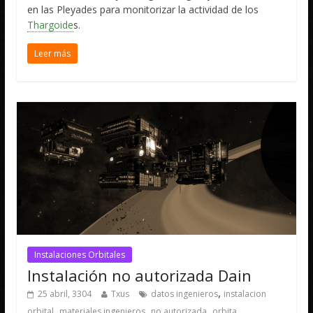
en las Pleyades para monitorizar la actividad de los
Thargoide
s.
Leer más
Instalaciones Orbitales
Instalación no autorizada Dain
,
25 abril, 3304
Txus
datos ingenieros
instalacion
,
,
,
orbital
materiales ingenieros
no autorizada
orbita