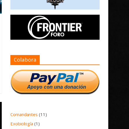
Colabora
Comandantes
(11)
Exobiología
(1)