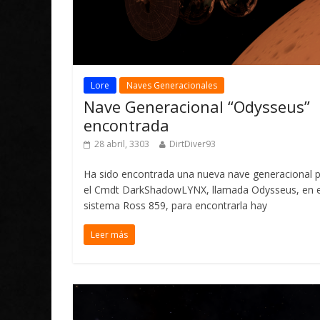
Lore
Naves Generacionales
Nave Generacional “Odysseus”
encontrada
28 abril, 3303
DirtDiver93
Ha sido encontrada una nueva nave generacional 
el Cmdt DarkShadowLYNX, llamada Odysseus, en e
sistema Ross 859, para encontrarla hay
Leer más