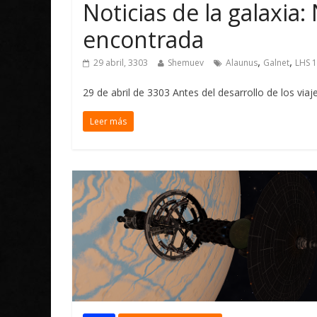
Noticias de la galaxia
encontrada
,
,
29 abril, 3303
Shemuev
Alaunus
Galnet
LHS 
29 de abril de 3303 Antes del desarrollo de los via
Leer más