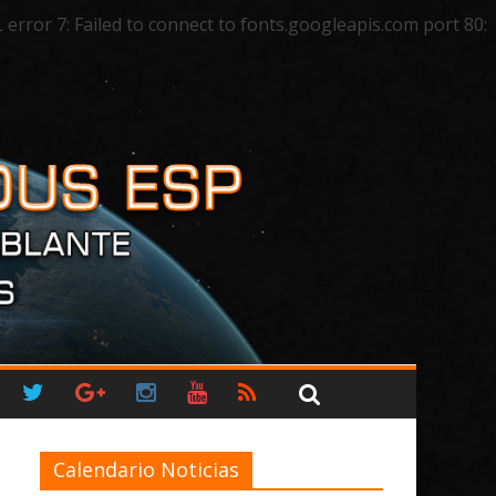
ror 7: Failed to connect to fonts.googleapis.com port 80:
Calendario Noticias