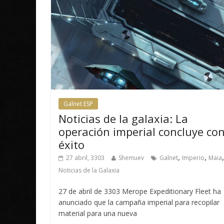
Galnet ESP
Noticias de la galaxia: La
operación imperial concluye co
éxito
,
,
,
27 abril, 3303
Shemuev
Galnet
Imperio
Maia
Noticias de la Galaxia
27 de abril de 3303 Merope Expeditionary Fleet ha
anunciado que la campaña imperial para recopilar
material para una nueva