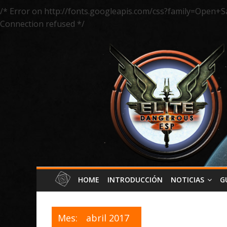
/* Error on http://fonts.googleapis.com/css?family=Open+S
Connection refused */
HOME
INTRODUCCIÓN
NOTICIAS
G
Mes:
abril 2017