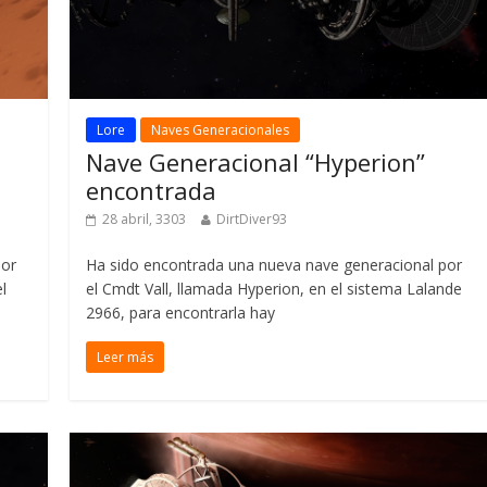
Lore
Naves Generacionales
Nave Generacional “Hyperion”
encontrada
28 abril, 3303
DirtDiver93
por
Ha sido encontrada una nueva nave generacional por
l
el Cmdt Vall, llamada Hyperion, en el sistema Lalande
2966, para encontrarla hay
Leer más