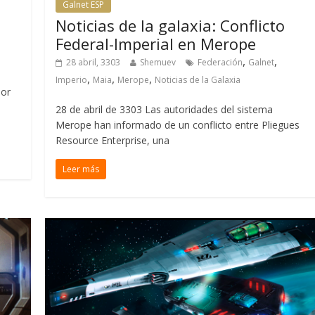
Galnet ESP
Noticias de la galaxia: Conflicto
Federal-Imperial en Merope
,
,
28 abril, 3303
Shemuev
Federación
Galnet
,
,
,
Imperio
Maia
Merope
Noticias de la Galaxia
por
28 de abril de 3303 Las autoridades del sistema
Merope han informado de un conflicto entre Pliegues
Resource Enterprise, una
Leer más