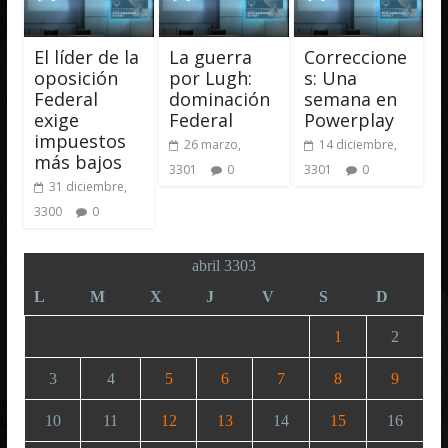
El líder de la
La guerra
Correccione
oposición
por Lugh:
s: Una
Federal
dominación
semana en
exige
Federal
Powerplay
impuestos
26 marzo,
14 diciembre,
más bajos
3301
0
3301
0
31 diciembre,
3300
0
abril 3303
L
M
X
J
V
S
D
1
2
3
4
5
6
7
8
9
10
11
12
13
14
15
16