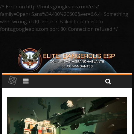
/* Error on http://fonts.googleapis.com/css?
family=Open+Sans%3A400%2C600&ver=6.6.4 : Something
went wrong: cURL error 7: Failed to connect to
fonts.googleapis.com port 80: Connection refused */