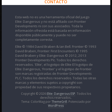
CONTACTO
Esta web no es una herramienta oficial del juego
Elite: Dangerous y no está afiliado con Frontier
Developments ni con sus asociados. Toda la
información ofrecida está basada en información
disponible públicamente y puede no ser
completamente correcta.
Elite © 1984 David Braben & Ian Bell. Frontier © 1993
David Braben, Frontier: First Encounters © 1995
David Braben y Elite: Dangerous © 2012, 2013
Frontier Developments Plc. Todos los derechos
reservados. 'Elite', el logotipo de Elite El logotipo de
Elite: Dangerous, 'Frontier' y el logotipo de Frontier
son marcas registradas de Frontier Developments
PLC. Todos los derechos reservados. Todas las otras
marcas y elementos sujetos a copyright son
propiedad de sus respectivos propietarios.
Copyright © 2026
Elite: Dangerous ESP
. Todos los
derechos reservados..
Tema: ColorMag por
ThemeGrill
. Potenciado por
WordPress