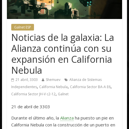
Galnet ESP
Noticias de la galaxia: La
Alianza continúa con su
expansión en California
Nebula
21 abril, 3303
Shemuev
Alianza de Sistemas
,
,
,
Independientes
California Nebula
California Sector BA-A E6
,
California Sector JH-V c2-12
Galnet
21 de abril de 3303
Durante el último año, la
Alianza
ha puesto un pie en
California Nebula con la construcción de un puerto en