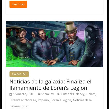
Leer más
Galnet ESP
Noticias de la galaxia: Finaliza el
llamamiento de Loren’s Legion
,
,
16 marzo, 3303
Shemuev
Cuthrick Delaney
Galnet
,
,
,
Hiram's Anchorage
Imperio
Loren's Legion
Noticias de la
,
Galaxia
Prism