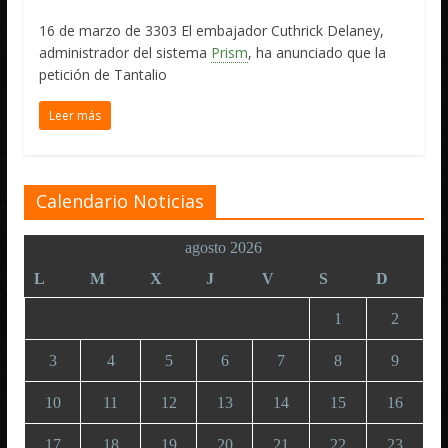
16 de marzo de 3303 El embajador Cuthrick Delaney,
administrador del sistema
Prism
, ha anunciado que la
petición de Tantalio
Leer más
Calendario Noticias
agosto 2026
L
M
X
J
V
S
D
1
2
3
4
5
6
7
8
9
10
11
12
13
14
15
16
17
18
19
20
21
22
23