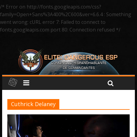
/* Error on http://fonts.googleapis.com/css?
family=Open+Sans%3A400%2C600&ver=6.6.4 : Something
went wrong: cURL error 7: Failed to connect to
fonts.googleapis.com port 80: Connection refused */
Cuthrick Delaney