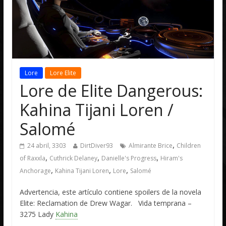
Lore
Lore Elite
Lore de Elite Dangerous:
Kahina Tijani Loren /
Salomé
,
24 abril, 3303
DirtDiver93
Almirante Brice
Children
,
,
,
of Raxxla
Cuthrick Delaney
Danielle's Progress
Hiram's
,
,
,
Anchorage
Kahina Tijani Loren
Lore
Salomé
Advertencia, este artículo contiene spoilers de la novela
Elite: Reclamation de Drew Wagar. Vida temprana –
3275 Lady
Kahina