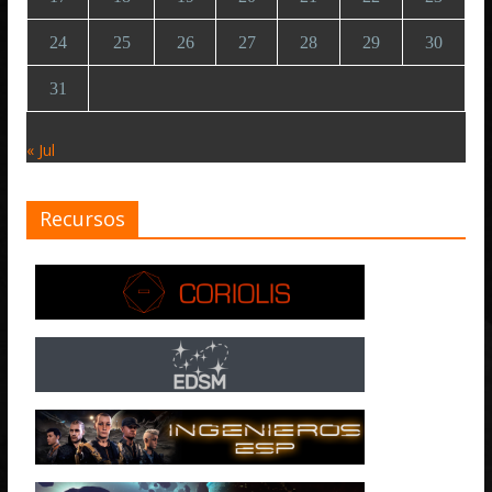
24
25
26
27
28
29
30
31
« Jul
Recursos