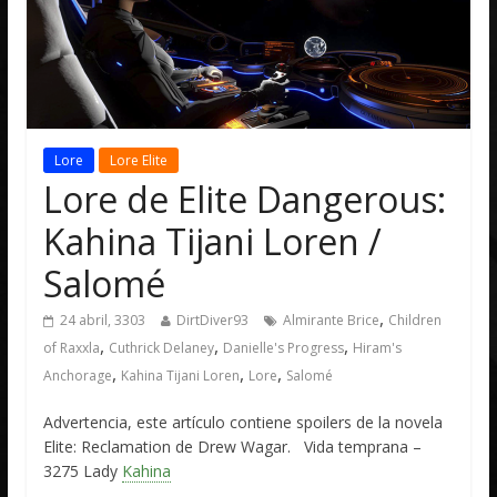
Lore
Lore Elite
Lore de Elite Dangerous:
Kahina Tijani Loren /
Salomé
,
24 abril, 3303
DirtDiver93
Almirante Brice
Children
,
,
,
of Raxxla
Cuthrick Delaney
Danielle's Progress
Hiram's
,
,
,
Anchorage
Kahina Tijani Loren
Lore
Salomé
Advertencia, este artículo contiene spoilers de la novela
Elite: Reclamation de Drew Wagar. Vida temprana –
3275 Lady
Kahina