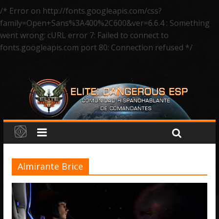
/* Error on http://fonts.googleapis.com/css?
family=Open+Sans%3A400%2C600&ver=6.6.4 : Something
went wrong: cURL error 7: Failed to connect to
fonts.googleapis.com port 80: Connection refused */
Almirante Brice