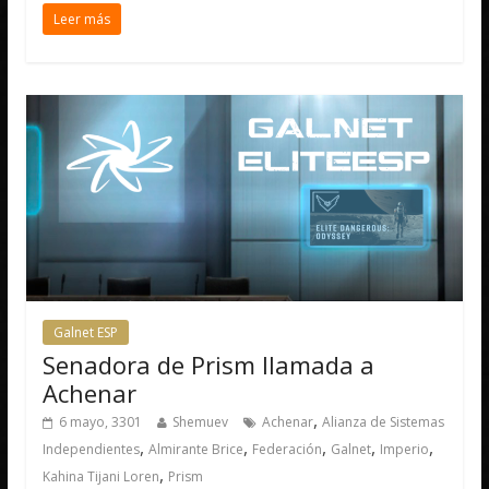
Leer más
Galnet ESP
Senadora de Prism llamada a
Achenar
,
6 mayo, 3301
Shemuev
Achenar
Alianza de Sistemas
,
,
,
,
,
Independientes
Almirante Brice
Federación
Galnet
Imperio
,
Kahina Tijani Loren
Prism