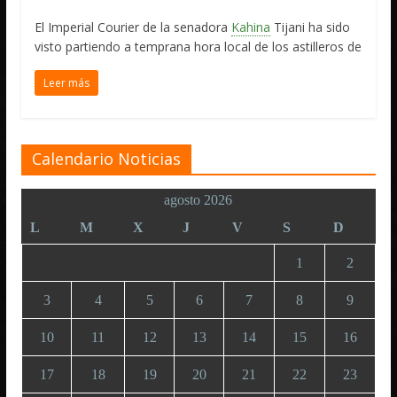
El Imperial Courier de la senadora
Kahina
Tijani ha sido
visto partiendo a temprana hora local de los astilleros de
Leer más
Calendario Noticias
agosto 2026
L
M
X
J
V
S
D
1
2
3
4
5
6
7
8
9
10
11
12
13
14
15
16
17
18
19
20
21
22
23