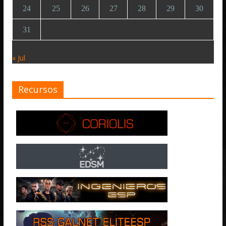
24
25
26
27
28
29
30
31
« Jul
Recursos