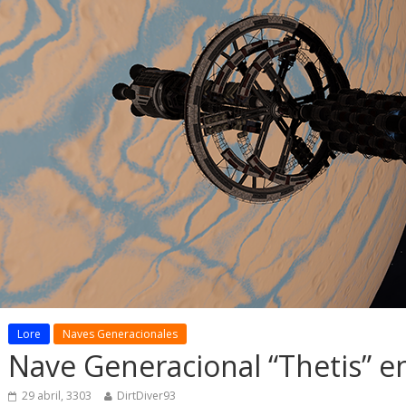
Lore
Naves Generacionales
Nave Generacional “Thetis” e
Galnet ESP
Noticias
esarrollo
Noticias
Radicoida Unic
29 abril, 3303
DirtDiver93