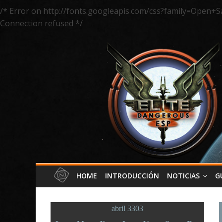
/* Error on http://fonts.googleapis.com/css?family=Open+S
Connection refused */
HOME
INTRODUCCIÓN
NOTICIAS
G
abril 3303