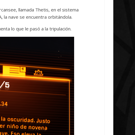
ludes
Unica
cansee, llamada Thetis, en el sistema
0
7 abril, 2026
Txus
0
, la nave se encuentra orbitándola.
nta lo que le pasó a la tripulación.