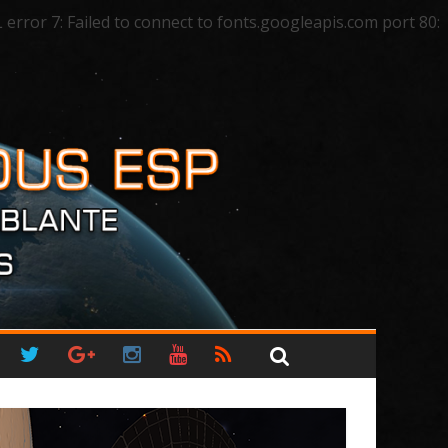
ror 7: Failed to connect to fonts.googleapis.com port 80: