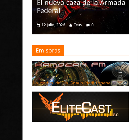
Nomad y numerosas
D
la Armada
mejoras
M
4 julio, 2026
Txus
0
Emisoras