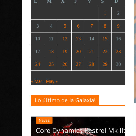
L
M
X
J
V
S
D
1
2
3
4
5
6
7
8
9
10
11
12
13
14
15
16
17
18
19
20
21
22
23
24
25
26
27
28
29
30
« Mar
May »
Lo último de la Galaxia!
Desarrollo
Noticias
Elite Dangerous recibe la
actualización 4.4.0: llegan
las Operations, el vehículo
D
rel Mk II: