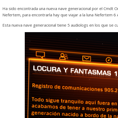
iario de Desarrollo de
Initiative Conc
ayo de 2026
Ha sido encontrada una nueva nave generacional por el Cmdt Or
14 abril, 2026
Txus
Nefertem, para encontrarla hay que viajar a la luna Nefertem 6 A
28 mayo, 2026
Txus
0
Esta nueva nave generacional tiene 5 audiologs en los que se cue