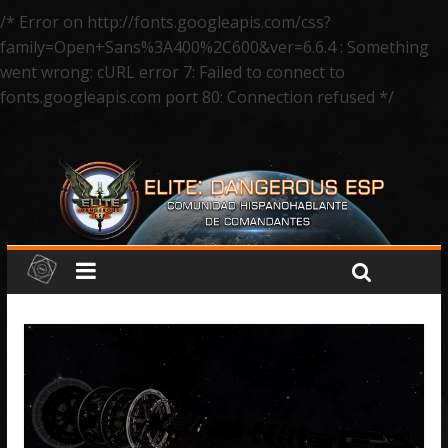
/* Error on http://fonts.googleapis.com/css?
family=Open+Sans%3A400%2C600&ver=6.6.4 : Something
went wrong: cURL error 7: Failed to connect to
fonts.googleapis.com port 80: Connection refused */