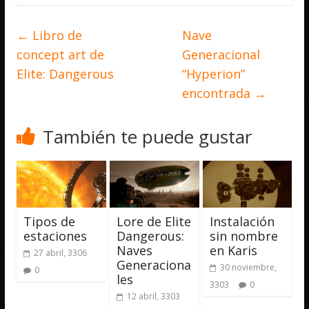
←
Libro de
Nave
concept art de
Generacional
Elite: Dangerous
“Hyperion”
encontrada
→
También te puede gustar
Tipos de
Lore de Elite
Instalación
estaciones
Dangerous:
sin nombre
Naves
en Karis
27 abril, 3306
Generaciona
30 noviembre,
0
les
3303
0
12 abril, 3303