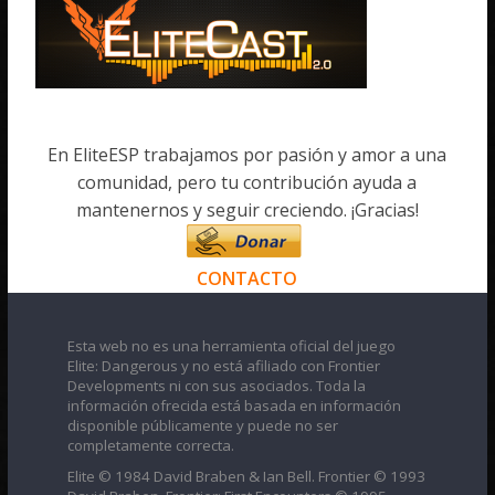
En EliteESP trabajamos por pasión y amor a una
comunidad, pero tu contribución ayuda a
mantenernos y seguir creciendo. ¡Gracias!
CONTACTO
Esta web no es una herramienta oficial del juego
Elite: Dangerous y no está afiliado con Frontier
Developments ni con sus asociados. Toda la
información ofrecida está basada en información
disponible públicamente y puede no ser
completamente correcta.
Elite © 1984 David Braben & Ian Bell. Frontier © 1993