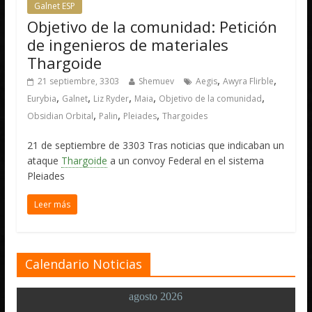
Galnet ESP
Objetivo de la comunidad: Petición
de ingenieros de materiales
Thargoide
,
,
21 septiembre, 3303
Shemuev
Aegis
Awyra Flirble
,
,
,
,
,
Eurybia
Galnet
Liz Ryder
Maia
Objetivo de la comunidad
,
,
,
Obsidian Orbital
Palin
Pleiades
Thargoides
21 de septiembre de 3303 Tras noticias que indicaban un
ataque
Thargoide
a un convoy Federal en el sistema
Pleiades
Leer más
Calendario Noticias
agosto 2026