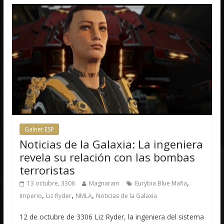
Galnet ESP
Noticias de la Galaxia: La ingeniera
revela su relación con las bombas
terroristas
,
13 octubre, 3306
Magnaram
Eurybia Blue Mafia
,
,
,
Imperio
Liz Ryder
NMLA
Noticias de la Galaxia
12 de octubre de 3306 Liz Ryder, la ingeniera del sistema