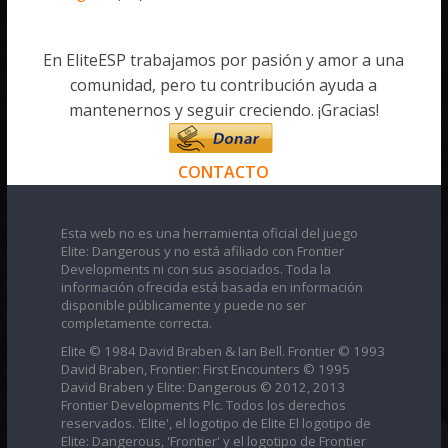
En EliteESP trabajamos por pasión y amor a una
comunidad, pero tu contribución ayuda a
mantenernos y seguir creciendo. ¡Gracias!
CONTACTO
Esta web no es una herramienta oficial del juego
Elite: Dangerous y no está afiliado con Frontier
Developments ni con sus asociados. Toda la
información ofrecida está basada en información
disponible públicamente y puede no ser
completamente correcta.
Elite © 1984 David Braben & Ian Bell. Frontier © 1993
David Braben, Frontier: First Encounters © 1995
David Braben y Elite: Dangerous © 2012, 2013
Frontier Developments Plc. Todos los derechos
reservados. 'Elite', el logotipo de Elite El logotipo de
Elite: Dangerous, 'Frontier' y el logotipo de Frontier