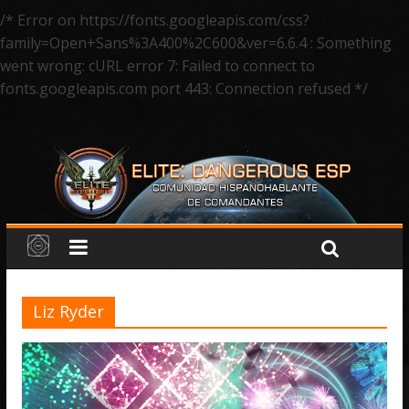
/* Error on https://fonts.googleapis.com/css?
family=Open+Sans%3A400%2C600&ver=6.6.4 : Something
went wrong: cURL error 7: Failed to connect to
fonts.googleapis.com port 443: Connection refused */
Liz Ryder