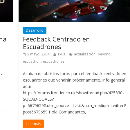
Desarrollo
ana
Feedback Centrado en
Escuadrones
,
,
9 mayo, 3304
Txus
actualización
beyond
,
escuadron
escuadrones
 a
Acaban de abrir los foros para el feedback centrado en
escuadrones que vendrán próximamente. Info general
aquí:
https://forums.frontier.co.uk/showthread.php/425830-
SQUAD-GOALS?
p=6679659&utm_source=dlvr.it&utm_medium=twitter#
post6679659 Hola Comandantes,
Leer más