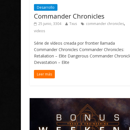
Desarrollo
Commander Chronicles
,
25 junio, 3304
Txus
commander chronicles
videos
Série de vídeos creada por frontier llamada
Commander Chronicles Commander Chronicles:
Retaliation – Elite Dangerous Commander Chronicl
Devastation – Elite
Leer más