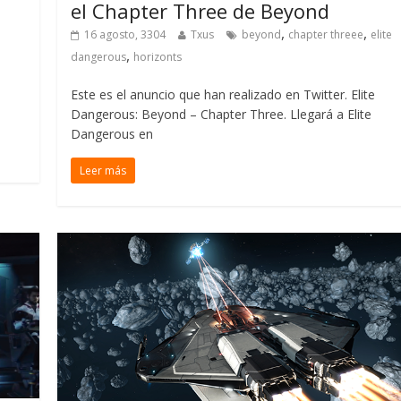
el Chapter Three de Beyond
,
,
16 agosto, 3304
Txus
beyond
chapter threee
elite
,
dangerous
horizonts
Este es el anuncio que han realizado en Twitter. Elite
Dangerous: Beyond – Chapter Three. Llegará a Elite
Dangerous en
Leer más