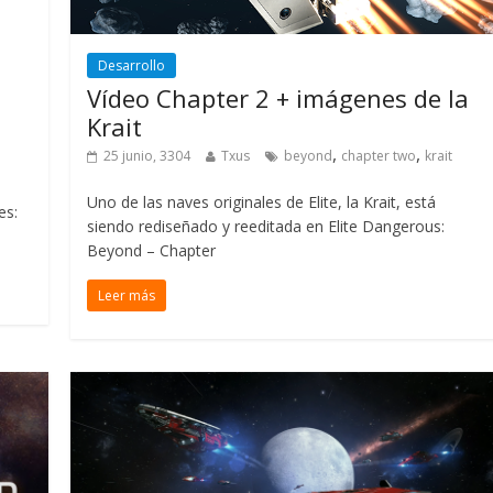
Desarrollo
Vídeo Chapter 2 + imágenes de la
Krait
,
,
25 junio, 3304
Txus
beyond
chapter two
krait
Uno de las naves originales de Elite, la Krait, está
es:
siendo rediseñado y reeditada en Elite Dangerous:
Beyond – Chapter
Leer más