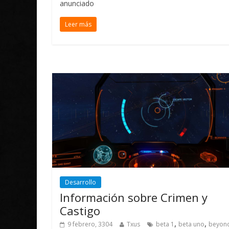
anunciado
Leer más
Desarrollo
Información sobre Crimen y
Castigo
,
,
9 febrero, 3304
Txus
beta 1
beta uno
beyon