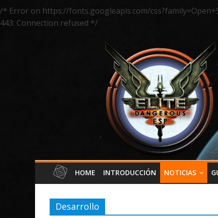
/* Error on https://fonts.googleapis.com/css?family=Open+
443: Connection refused */
HOME
INTRODUCCIÓN
NOTICIAS
G
Desarrollo