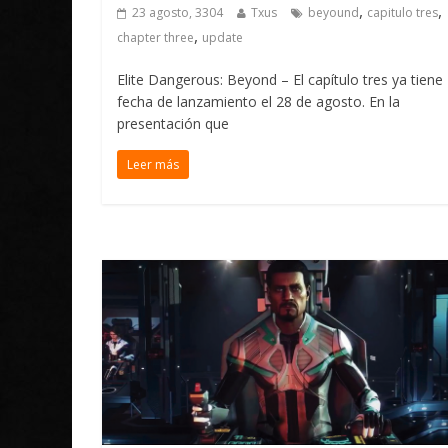
,
,
23 agosto, 3304
Txus
beyound
capitulo tres
,
chapter three
update
Elite Dangerous: Beyond – El capítulo tres ya tiene
fecha de lanzamiento el 28 de agosto. En la
presentación que
Leer más