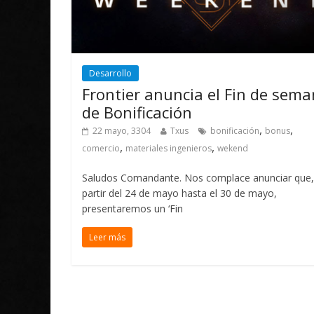
Desarrollo
Frontier anuncia el Fin de sem
de Bonificación
,
,
22 mayo, 3304
Txus
bonificación
bonus
,
,
comercio
materiales ingenieros
wekend
Saludos Comandante. Nos complace anunciar que,
partir del 24 de mayo hasta el 30 de mayo,
presentaremos un ‘Fin
Leer más