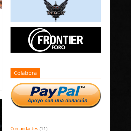
Colabora
Comandantes
(11)