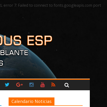
rror 7: Failed to connect to fonts.googleapis.com port
Calendario Noticias