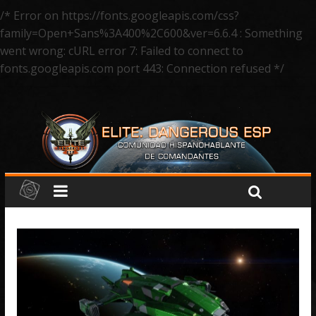
/* Error on https://fonts.googleapis.com/css?
family=Open+Sans%3A400%2C600&ver=6.6.4 : Something
went wrong: cURL error 7: Failed to connect to
fonts.googleapis.com port 443: Connection refused */