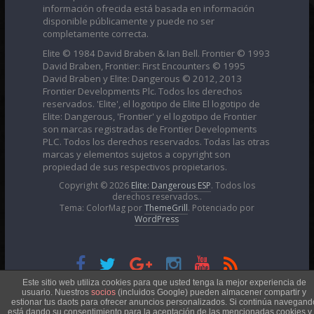
información ofrecida está basada en información
disponible públicamente y puede no ser
completamente correcta.
Elite © 1984 David Braben & Ian Bell. Frontier © 1993
David Braben, Frontier: First Encounters © 1995
David Braben y Elite: Dangerous © 2012, 2013
Frontier Developments Plc. Todos los derechos
reservados. 'Elite', el logotipo de Elite El logotipo de
Elite: Dangerous, 'Frontier' y el logotipo de Frontier
son marcas registradas de Frontier Developments
PLC. Todos los derechos reservados. Todas las otras
marcas y elementos sujetos a copyright son
propiedad de sus respectivos propietarios.
Copyright © 2026
Elite: Dangerous ESP
. Todos los
derechos reservados..
Tema: ColorMag por
ThemeGrill
. Potenciado por
WordPress
Esta obra está bajo una
Licencia Creative Commons
Este sitio web utiliza cookies para que usted tenga la mejor experiencia de
usuario. Nuestros
socios
(incluidos Google) pueden almacener compartir y
estionar tus daots para ofrecer anuncios personalizados. Si continúa navegand
está dando su consentimiento para la aceptación de las mencionadas cookies y 