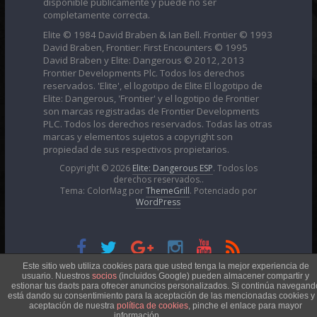
disponible públicamente y puede no ser
completamente correcta.
Elite © 1984 David Braben & Ian Bell. Frontier © 1993
David Braben, Frontier: First Encounters © 1995
David Braben y Elite: Dangerous © 2012, 2013
Frontier Developments Plc. Todos los derechos
reservados. 'Elite', el logotipo de Elite El logotipo de
Elite: Dangerous, 'Frontier' y el logotipo de Frontier
son marcas registradas de Frontier Developments
PLC. Todos los derechos reservados. Todas las otras
marcas y elementos sujetos a copyright son
propiedad de sus respectivos propietarios.
Copyright © 2026
Elite: Dangerous ESP
. Todos los
derechos reservados..
Tema: ColorMag por
ThemeGrill
. Potenciado por
WordPress
Esta obra está bajo una
Licencia Creative Commons
Este sitio web utiliza cookies para que usted tenga la mejor experiencia de
usuario. Nuestros
socios
(incluidos Google) pueden almacener compartir y
estionar tus daots para ofrecer anuncios personalizados. Si continúa navegand
está dando su consentimiento para la aceptación de las mencionadas cookies y 
Atribución-NoComercial 4.0 Internacional
aceptación de nuestra
política de cookies
, pinche el enlace para mayor
información.