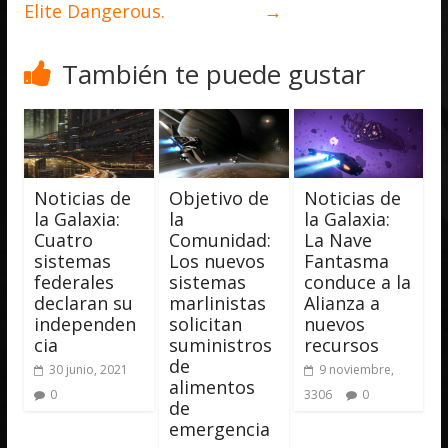
Elite Dangerous.
→
También te puede gustar
Noticias de
Objetivo de
Noticias de
la Galaxia:
la
la Galaxia:
Cuatro
Comunidad:
La Nave
sistemas
Los nuevos
Fantasma
federales
sistemas
conduce a la
declaran su
marlinistas
Alianza a
independen
solicitan
nuevos
cia
suministros
recursos
de
30 junio, 2021
9 noviembre,
alimentos
0
3306
0
de
emergencia