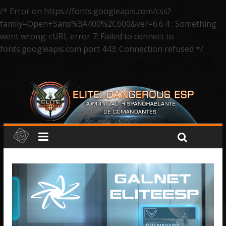
/* Error on https://fonts.googleapis.com/css?
family=Open+Sans%3A400%2C600&ver=6.6.4 : Something
went wrong: cURL error 7: Failed to connect to
fonts.googleapis.com port 443: Connection refused */