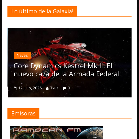
Lo último de la Galaxia!
Desarrollo
Noticias
Elite Dangerous recibe
actualización 4.4.0: ll
Operations, el vehícu
rel Mk II: El
numerosas mejoras
 Armada Federal
4 julio, 2026
Txus
0
Emisoras