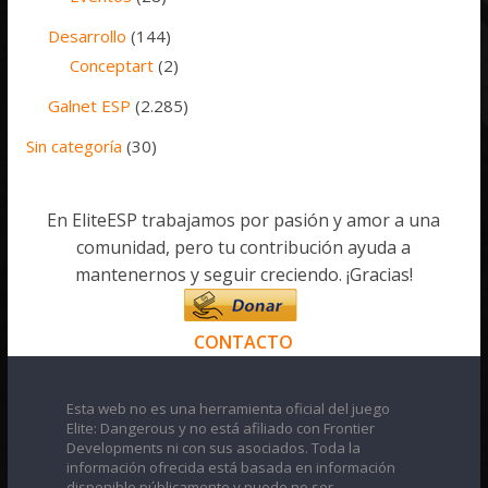
Desarrollo
(144)
Conceptart
(2)
Galnet ESP
(2.285)
Sin categoría
(30)
En EliteESP trabajamos por pasión y amor a una
comunidad, pero tu contribución ayuda a
mantenernos y seguir creciendo. ¡Gracias!
CONTACTO
Esta web no es una herramienta oficial del juego
Elite: Dangerous y no está afiliado con Frontier
Developments ni con sus asociados. Toda la
información ofrecida está basada en información
disponible públicamente y puede no ser