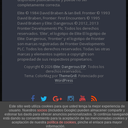
completamente correcta.
Elite © 1984 David Braben & Ian Bell. Frontier © 1993
David Braben, Frontier: First Encounters © 1995
David Braben y Elite: Dangerous © 2012, 2013
Frontier Developments Plc. Todos los derechos
reservados. 'Elite', el logotipo de Elite El logotipo de
Elite: Dangerous, 'Frontier' y el logotipo de Frontier
son marcas registradas de Frontier Developments
PLC. Todos los derechos reservados. Todas las otras
marcas y elementos sujetos a copyright son
propiedad de sus respectivos propietarios.
Copyright © 2026
Elite: Dangerous ESP
. Todos los
derechos reservados..
Tema: ColorMag por
ThemeGrill
. Potenciado por
WordPress
Esta obra está bajo una
Licencia Creative Commons
Este sitio web utiliza cookies para que usted tenga la mejor experiencia de
usuario. Nuestros
socios
(incluidos Google) pueden almacener compartir y
estionar tus daots para ofrecer anuncios personalizados. Si continúa navegand
está dando su consentimiento para la aceptación de las mencionadas cookies y 
Atribución-NoComercial 4.0 Internacional
aceptación de nuestra
política de cookies
, pinche el enlace para mayor
información.