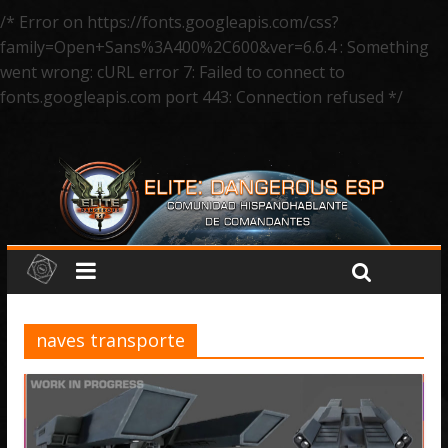
/* Error on https://fonts.googleapis.com/css?
family=Open+Sans%3A400%2C600&ver=6.6.4 : Something
went wrong: cURL error 7: Failed to connect to
fonts.googleapis.com port 443: Connection refused */
naves transporte