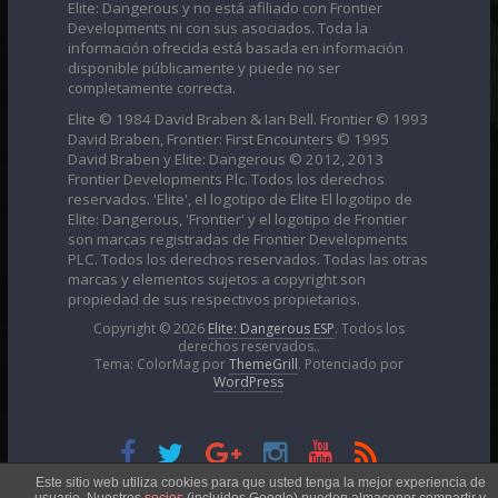
Elite: Dangerous y no está afiliado con Frontier
Developments ni con sus asociados. Toda la
información ofrecida está basada en información
disponible públicamente y puede no ser
completamente correcta.
Elite © 1984 David Braben & Ian Bell. Frontier © 1993
David Braben, Frontier: First Encounters © 1995
David Braben y Elite: Dangerous © 2012, 2013
Frontier Developments Plc. Todos los derechos
reservados. 'Elite', el logotipo de Elite El logotipo de
Elite: Dangerous, 'Frontier' y el logotipo de Frontier
son marcas registradas de Frontier Developments
PLC. Todos los derechos reservados. Todas las otras
marcas y elementos sujetos a copyright son
propiedad de sus respectivos propietarios.
Copyright © 2026
Elite: Dangerous ESP
. Todos los
derechos reservados..
Tema: ColorMag por
ThemeGrill
. Potenciado por
WordPress
Esta obra está bajo una
Licencia Creative Commons
Este sitio web utiliza cookies para que usted tenga la mejor experiencia de