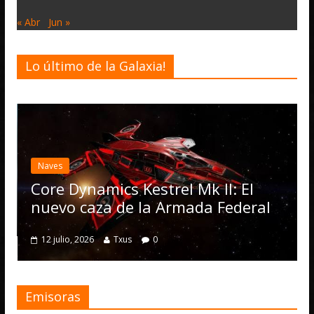
« Abr
Jun »
Lo último de la Galaxia!
Desarrollo
Noticias
Elite Dangerous recibe l
actualización 4.4.0: lleg
Operations, el vehículo
el Mk II: El
numerosas mejoras
rmada Federal
4 julio, 2026
Txus
0
Emisoras