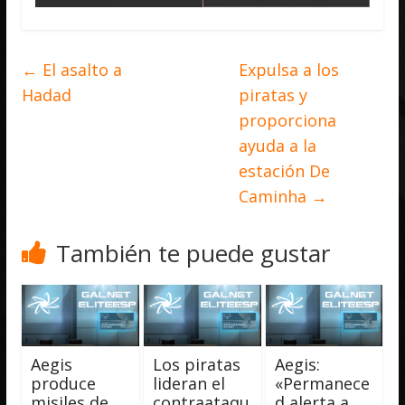
←
El asalto a
Expulsa a los
Hadad
piratas y
proporciona
ayuda a la
estación De
Caminha
→
También te puede gustar
Aegis
Los piratas
Aegis:
produce
lideran el
«Permanece
misiles de
contraataqu
d alerta a