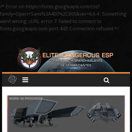
/* Error on https://fonts.googleapis.com/css?
family=Open+Sans%3A400%2C600&ver=6.6.4 : Something
went wrong: cURL error 7: Failed to connect to
fonts.googleapis.com port 443: Connection refused */