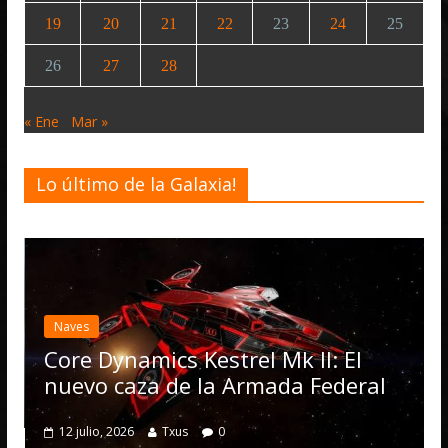
19
20
21
22
23
24
25
26
27
28
« Ene
Mar »
Lo último de la Galaxia!
Naves
Core Dynamics Kestrel Mk II: El
nuevo caza de la Armada Federal
12 julio, 2026
Txus
0