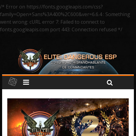
/* Error on https://fonts.googleapis.com/css?
family=Open+Sans%3A400%2C600&ver=6.6.4 : Something
went wrong: cURL error 7: Failed to connect to
fonts.googleapis.com port 443: Connection refused */