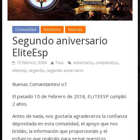
Comunidad
Nosotros
Noticias
Segundo aniversario
EliteEsp
,
,
15 febrero, 3304
Txus
aniversario
cumpleaños
,
,
eliteesp
segundo
segundo aniversario
Buenas Comandantes! o7
El pasado 10 de Febrero de 2018, ELITEESP cumplió
2 años.
Antes de nada, nos gustaría agradeceros la confianza
depositada en esta comunidad, el apoyo que nos
bridáis, la información que proporcionáis y el
esfuerzo que realizáis para seguir nuestros