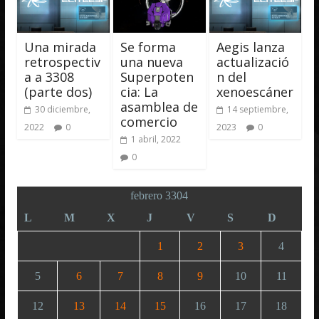
Una mirada
Se forma
Aegis lanza
retrospectiv
una nueva
actualizació
a a 3308
Superpoten
n del
(parte dos)
cia: La
xenoescáner
asamblea de
30 diciembre,
14 septiembre,
comercio
2022
0
2023
0
1 abril, 2022
0
febrero 3304
L
M
X
J
V
S
D
1
2
3
4
5
6
7
8
9
10
11
12
13
14
15
16
17
18