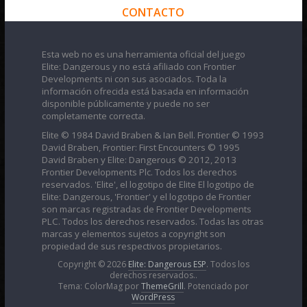
CONTACTO
Esta web no es una herramienta oficial del juego
Elite: Dangerous y no está afiliado con Frontier
Developments ni con sus asociados. Toda la
información ofrecida está basada en información
disponible públicamente y puede no ser
completamente correcta.
Elite © 1984 David Braben & Ian Bell. Frontier © 1993
David Braben, Frontier: First Encounters © 1995
David Braben y Elite: Dangerous © 2012, 2013
Frontier Developments Plc. Todos los derechos
reservados. 'Elite', el logotipo de Elite El logotipo de
Elite: Dangerous, 'Frontier' y el logotipo de Frontier
son marcas registradas de Frontier Developments
PLC. Todos los derechos reservados. Todas las otras
marcas y elementos sujetos a copyright son
propiedad de sus respectivos propietarios.
Copyright © 2026
Elite: Dangerous ESP
. Todos los
derechos reservados..
Tema: ColorMag por
ThemeGrill
. Potenciado por
WordPress