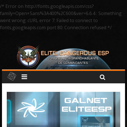
/* Error on http://fonts.googleapis.com/css?
family=Open+Sans%3A400%2C600&ver=6.6.4 : Something
went wrong: cURL error 7: Failed to connect to
fonts.googleapis.com port 80: Connection refused */