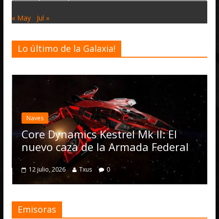
« May
Jul »
Lo último de la Galaxia!
Desarrollo
Noticias
Elite Dangero
actualización 
Operations, e
mics Kestrel Mk II: El
numerosas m
za de la Armada Federal
4 julio, 2026
Txus
Txus
0
Emisoras