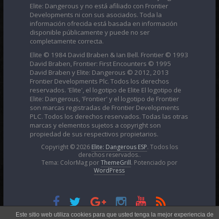
Elite: Dangerous y no está afiliado con Frontier
Developments ni con sus asociados. Toda la
información ofrecida está basada en información
disponible públicamente y puede no ser
completamente correcta.
Elite © 1984 David Braben & Ian Bell. Frontier © 1993
David Braben, Frontier: First Encounters © 1995
David Braben y Elite: Dangerous © 2012, 2013
Frontier Developments Plc. Todos los derechos
reservados. 'Elite', el logotipo de Elite El logotipo de
Elite: Dangerous, 'Frontier' y el logotipo de Frontier
son marcas registradas de Frontier Developments
PLC. Todos los derechos reservados. Todas las otras
marcas y elementos sujetos a copyright son
propiedad de sus respectivos propietarios.
Copyright © 2026
Elite: Dangerous ESP
. Todos los
derechos reservados..
Tema: ColorMag por
ThemeGrill
. Potenciado por
WordPress
Esta obra está bajo una
Licencia Creative Commons
Este sitio web utiliza cookies para que usted tenga la mejor experiencia de