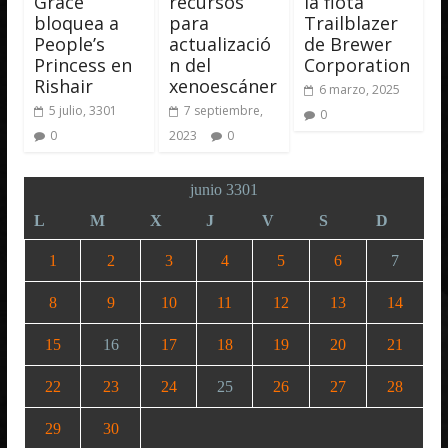
Grace
recursos
la flota
bloquea a
para
Trailblazer
People’s
actualizació
de Brewer
Princess en
n del
Corporation
Rishair
xenoescáner
6 marzo, 2025
5 julio, 3301
7 septiembre,
0
0
2023
0
junio 3301
L
M
X
J
V
S
D
1
2
3
4
5
6
7
8
9
10
11
12
13
14
15
16
17
18
19
20
21
22
23
24
25
26
27
28
29
30