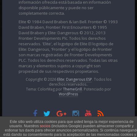
información ofrecida está basada en información
disponible públicamente y puede no ser
completamente correcta.
Elite © 1984 David Braben & Ian Bell. Frontier © 1993
David Braben, Frontier: First Encounters © 1995
David Braben y Elite: Dangerous © 2012, 2013
Frontier Developments Plc. Todos los derechos
reservados. 'Elite', el logotipo de Elite El logotipo de
Elite: Dangerous, 'Frontier' y el logotipo de Frontier
son marcas registradas de Frontier Developments
PLC. Todos los derechos reservados. Todas las otras
marcas y elementos sujetos a copyright son
propiedad de sus respectivos propietarios.
Copyright © 2026
Elite: Dangerous ESP
. Todos los
derechos reservados..
Tema: ColorMag por
ThemeGrill
. Potenciado por
WordPress
Esta obra está bajo una
Licencia Creative Commons
Este sitio web utiliza cookies para que usted tenga la mejor experiencia de
usuario. Nuestros
socios
(incluidos Google) pueden almacener compartir y
estionar tus daots para ofrecer anuncios personalizados. Si continúa navegand
está dando su consentimiento para la aceptación de las mencionadas cookies y 