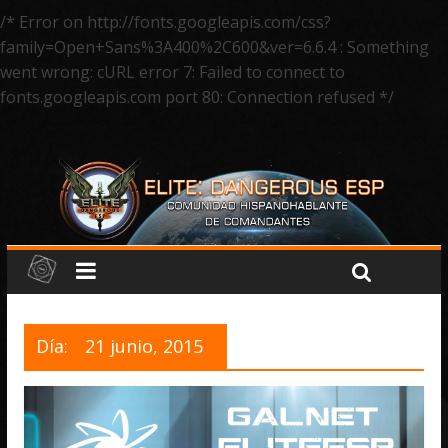
/* Error on http://fonts.googleapis.com/css?
family=Open+Sans%3A400%2C600&ver=6.6.4 : Something
went wrong: cURL error 7: Failed to connect to
fonts.googleapis.com port 80: Connection refused */
Día:
21 junio, 2015