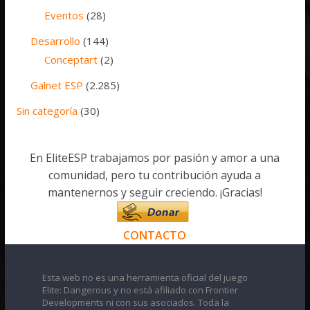
Eventos
(28)
Desarrollo
(144)
Conceptart
(2)
Galnet ESP
(2.285)
Sin categoría
(30)
En EliteESP trabajamos por pasión y amor a una
comunidad, pero tu contribución ayuda a
mantenernos y seguir creciendo. ¡Gracias!
CONTACTO
Esta web no es una herramienta oficial del juego
Elite: Dangerous y no está afiliado con Frontier
Developments ni con sus asociados. Toda la