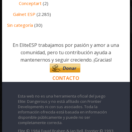
Conceptart
(2)
Galnet ESP
(2.285)
Sin categoría
(30)
En EliteESP trabajamos por pasión y amor a una
comunidad, pero tu contribución ayuda a
mantenernos y seguir creciendo. ¡Gracias!
CONTACTO
Esta web no es una herramienta oficial del juego
Elite: Dangerous y no está afiliado con Frontier
Developments ni con sus asociados. Toda la
información ofrecida está basada en información
disponible públicamente y puede no ser
completamente correcta.
Elite © 1984 David Braben & Ian Bell. Frontier © 1993