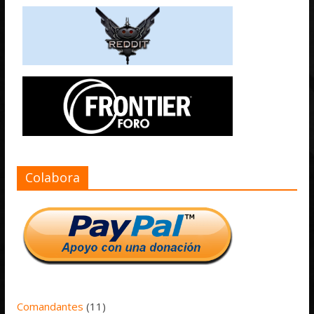
Colabora
Comandantes
(11)