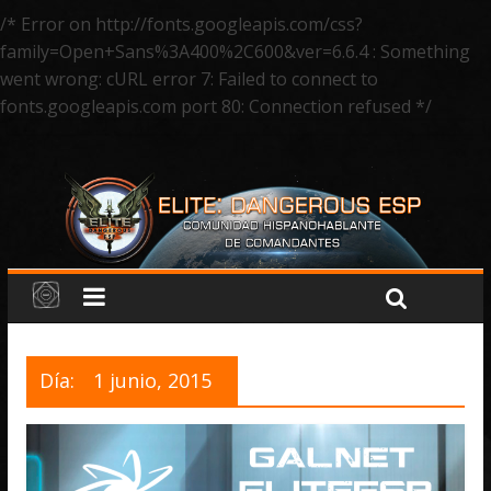
/* Error on http://fonts.googleapis.com/css?
family=Open+Sans%3A400%2C600&ver=6.6.4 : Something
went wrong: cURL error 7: Failed to connect to
fonts.googleapis.com port 80: Connection refused */
Día:
1 junio, 2015