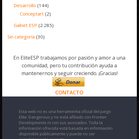
Desarrollo
(144)
Conceptart
(2)
Galnet ESP
(2.285)
Sin categoría
(30)
En EliteESP trabajamos por pasión y amor a una
comunidad, pero tu contribución ayuda a
mantenernos y seguir creciendo. ¡Gracias!
CONTACTO
Esta web no es una herramienta oficial del juego
Elite: Dangerous y no está afiliado con Frontier
Developments ni con sus asociados. Toda la
información ofrecida está basada en información
disponible públicamente y puede no ser