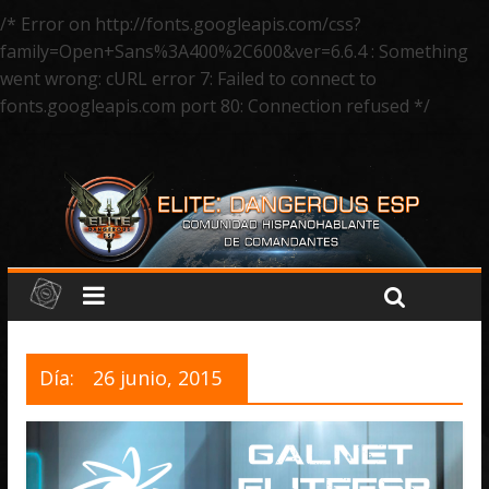
/* Error on http://fonts.googleapis.com/css?
family=Open+Sans%3A400%2C600&ver=6.6.4 : Something
went wrong: cURL error 7: Failed to connect to
fonts.googleapis.com port 80: Connection refused */
Día:
26 junio, 2015