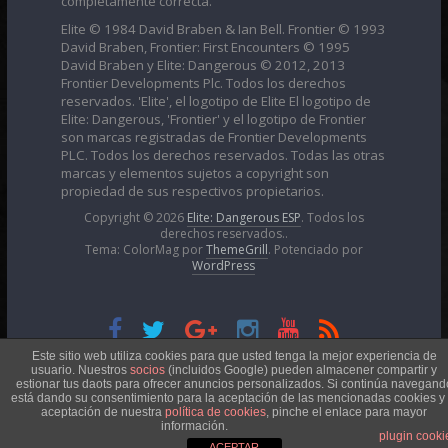
completamente correcta.
Elite © 1984 David Braben & Ian Bell. Frontier © 1993
David Braben, Frontier: First Encounters © 1995
David Braben y Elite: Dangerous © 2012, 2013
Frontier Developments Plc. Todos los derechos
reservados. 'Elite', el logotipo de Elite El logotipo de
Elite: Dangerous, 'Frontier' y el logotipo de Frontier
son marcas registradas de Frontier Developments
PLC. Todos los derechos reservados. Todas las otras
marcas y elementos sujetos a copyright son
propiedad de sus respectivos propietarios.
Copyright © 2026
Elite: Dangerous ESP
. Todos los
derechos reservados..
Tema: ColorMag por
ThemeGrill
. Potenciado por
WordPress
Esta obra está bajo una
Licencia Creative Commons
Este sitio web utiliza cookies para que usted tenga la mejor experiencia de
usuario. Nuestros
socios
(incluidos Google) pueden almacener compartir y
estionar tus daots para ofrecer anuncios personalizados. Si continúa navegand
está dando su consentimiento para la aceptación de las mencionadas cookies y 
Atribución-NoComercial 4.0 Internacional
aceptación de nuestra
política de cookies
, pinche el enlace para mayor
información.
plugin cooki
ACEPTAR