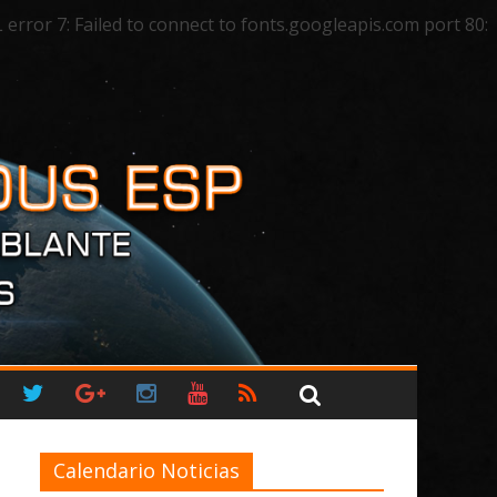
ror 7: Failed to connect to fonts.googleapis.com port 80:
Calendario Noticias