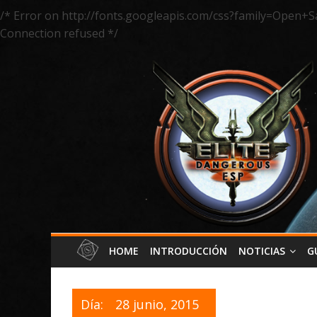
/* Error on http://fonts.googleapis.com/css?family=Open+S
Connection refused */
HOME
INTRODUCCIÓN
NOTICIAS
G
Día:
28 junio, 2015