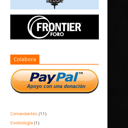
Colabora
Comandantes
(11)
Exobiología
(1)