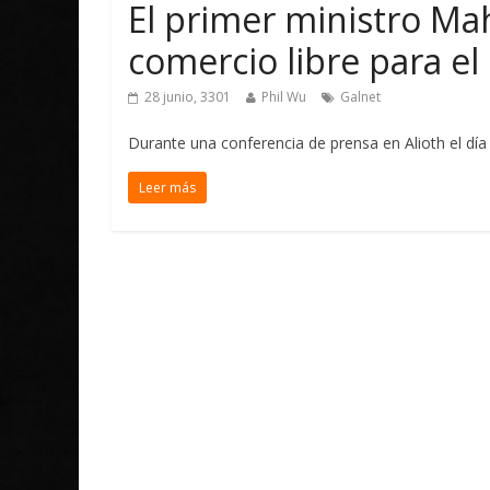
El primer ministro Ma
comercio libre para e
28 junio, 3301
Phil Wu
Galnet
Durante una conferencia de prensa en Alioth el dí
Leer más