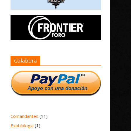
Colabora
Comandantes
(11)
Exobiología
(1)