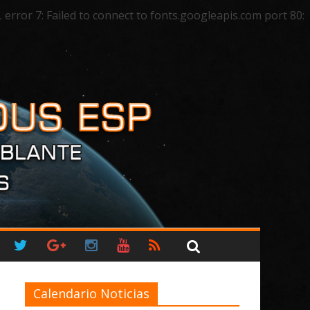
ror 7: Failed to connect to fonts.googleapis.com port 80:
Calendario Noticias