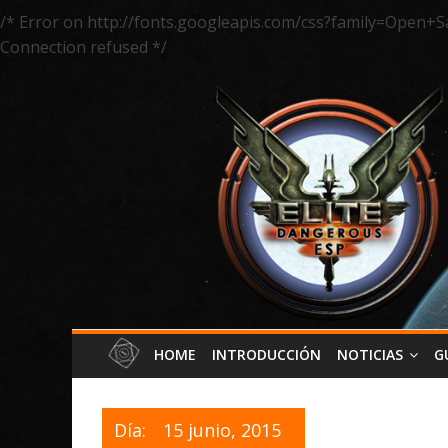
/* Error on http://fonts.googleapis.com/css?family=Open+S
Connection refused */
HOME
INTRODUCCIÓN
NOTICIAS
G
Día:
15 junio, 2015