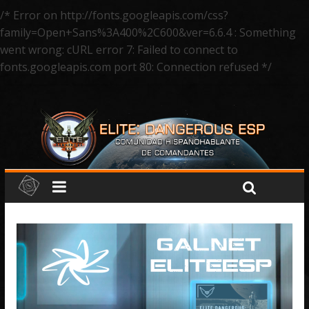
/* Error on http://fonts.googleapis.com/css?
family=Open+Sans%3A400%2C600&ver=6.6.4 : Something
went wrong: cURL error 7: Failed to connect to
fonts.googleapis.com port 80: Connection refused */