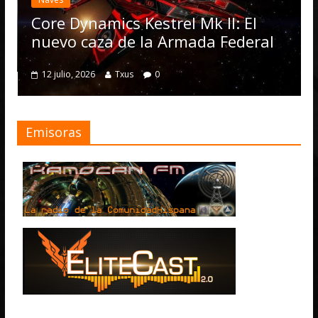
actualiza
Operatio
 Dynamics Kestrel Mk II: El
numeros
vo caza de la Armada Federal
4 julio, 2026
lio, 2026
Txus
0
Emisoras