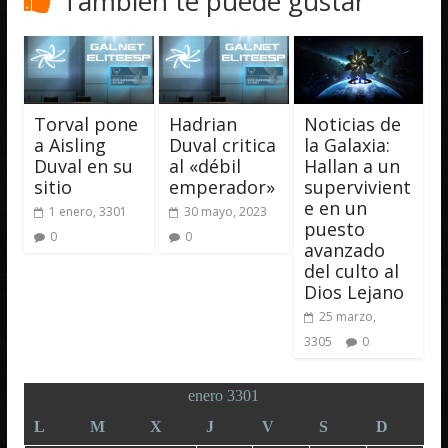
También te puede gustar
Torval pone
Hadrian
Noticias de
a Aisling
Duval critica
la Galaxia:
Duval en su
al «débil
Hallan a un
sitio
emperador»
supervivient
e en un
1 enero, 3301
30 mayo, 2023
puesto
0
0
avanzado
del culto al
Dios Lejano
25 marzo,
3305
0
enero 3301
L
M
X
J
V
S
D