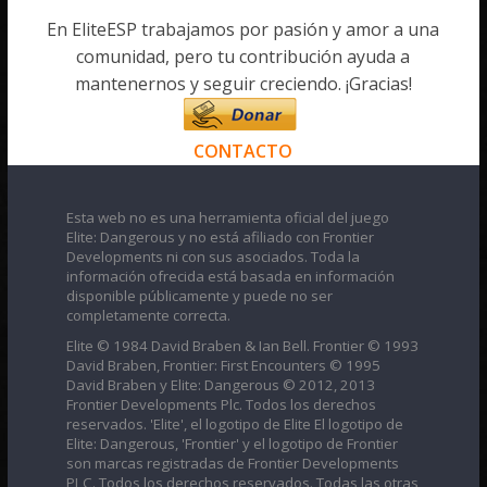
En EliteESP trabajamos por pasión y amor a una
comunidad, pero tu contribución ayuda a
mantenernos y seguir creciendo. ¡Gracias!
CONTACTO
Esta web no es una herramienta oficial del juego
Elite: Dangerous y no está afiliado con Frontier
Developments ni con sus asociados. Toda la
información ofrecida está basada en información
disponible públicamente y puede no ser
completamente correcta.
Elite © 1984 David Braben & Ian Bell. Frontier © 1993
David Braben, Frontier: First Encounters © 1995
David Braben y Elite: Dangerous © 2012, 2013
Frontier Developments Plc. Todos los derechos
reservados. 'Elite', el logotipo de Elite El logotipo de
Elite: Dangerous, 'Frontier' y el logotipo de Frontier
son marcas registradas de Frontier Developments
PLC. Todos los derechos reservados. Todas las otras