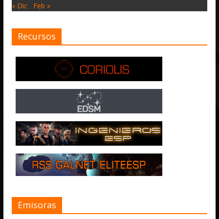
« Dic
Feb »
Recursos
Emisoras