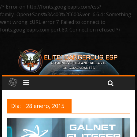
/* Error on http://fonts.googleapis.com/css?
family=Open+Sans%3A400%2C600&ver=6.6.4 : Something
went wrong: cURL error 7: Failed to connect to
fonts.googleapis.com port 80: Connection refused */
Día:
28 enero, 2015