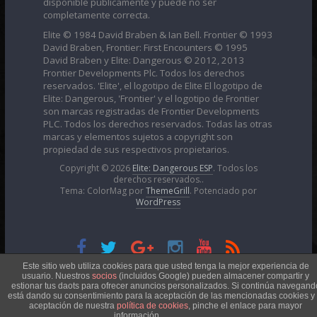
disponible públicamente y puede no ser
completamente correcta.
Elite © 1984 David Braben & Ian Bell. Frontier © 1993
David Braben, Frontier: First Encounters © 1995
David Braben y Elite: Dangerous © 2012, 2013
Frontier Developments Plc. Todos los derechos
reservados. 'Elite', el logotipo de Elite El logotipo de
Elite: Dangerous, 'Frontier' y el logotipo de Frontier
son marcas registradas de Frontier Developments
PLC. Todos los derechos reservados. Todas las otras
marcas y elementos sujetos a copyright son
propiedad de sus respectivos propietarios.
Copyright © 2026
Elite: Dangerous ESP
. Todos los
derechos reservados..
Tema: ColorMag por
ThemeGrill
. Potenciado por
WordPress
Esta obra está bajo una
Licencia Creative Commons
Este sitio web utiliza cookies para que usted tenga la mejor experiencia de
usuario. Nuestros
socios
(incluidos Google) pueden almacener compartir y
estionar tus daots para ofrecer anuncios personalizados. Si continúa navegand
está dando su consentimiento para la aceptación de las mencionadas cookies y 
Atribución-NoComercial 4.0 Internacional
aceptación de nuestra
política de cookies
, pinche el enlace para mayor
información.