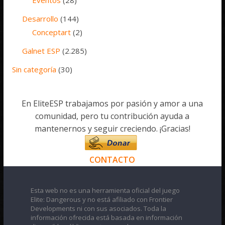
Desarrollo
(144)
Conceptart
(2)
Galnet ESP
(2.285)
Sin categoría
(30)
En EliteESP trabajamos por pasión y amor a una
comunidad, pero tu contribución ayuda a
mantenernos y seguir creciendo. ¡Gracias!
CONTACTO
Esta web no es una herramienta oficial del juego
Elite: Dangerous y no está afiliado con Frontier
Developments ni con sus asociados. Toda la
información ofrecida está basada en información