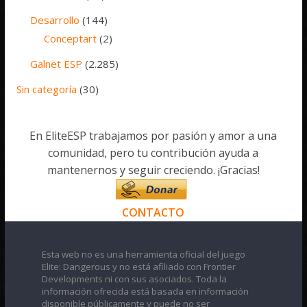
Desarrollo
(144)
Conceptart
(2)
Galnet ESP
(2.285)
Sin categoría
(30)
En EliteESP trabajamos por pasión y amor a una
comunidad, pero tu contribución ayuda a
mantenernos y seguir creciendo. ¡Gracias!
CONTACTO
Esta web no es una herramienta oficial del juego
Elite: Dangerous y no está afiliado con Frontier
Developments ni con sus asociados. Toda la
información ofrecida está basada en información
disponible públicamente y puede no ser