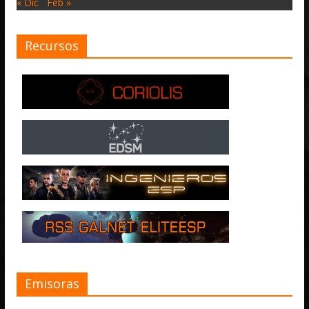
« Dic
Feb »
Recursos
Emisoras