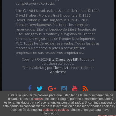
completamente correcta.
Elite © 1984 David Braben & Ian Bell. Frontier © 1993
David Braben, Frontier: First Encounters © 1995
David Braben y Elite: Dangerous © 2012, 2013
Frontier Developments Plc. Todos los derechos
reservados. 'Elite', el logotipo de Elite El logotipo de
Elite: Dangerous, 'Frontier' y el logotipo de Frontier
son marcas registradas de Frontier Developments
PLC. Todos los derechos reservados. Todas las otras
marcas y elementos sujetos a copyright son
propiedad de sus respectivos propietarios.
Copyright © 2026
Elite: Dangerous ESP
. Todos los
derechos reservados..
Tema: ColorMag por
ThemeGrill
. Potenciado por
WordPress
Esta obra está bajo una
Licencia Creative Commons
Este sitio web utiliza cookies para que usted tenga la mejor experiencia de
usuario. Nuestros
socios
(incluidos Google) pueden almacener compartir y
estionar tus daots para ofrecer anuncios personalizados. Si continúa navegand
está dando su consentimiento para la aceptación de las mencionadas cookies y 
Atribución-NoComercial 4.0 Internacional
aceptación de nuestra
política de cookies
, pinche el enlace para mayor
información.