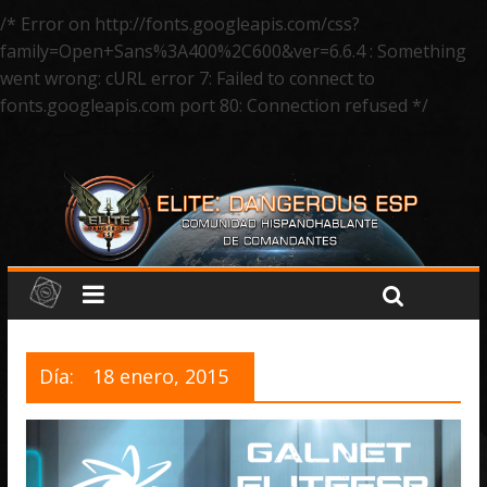
/* Error on http://fonts.googleapis.com/css?
family=Open+Sans%3A400%2C600&ver=6.6.4 : Something
went wrong: cURL error 7: Failed to connect to
fonts.googleapis.com port 80: Connection refused */
Día:
18 enero, 2015