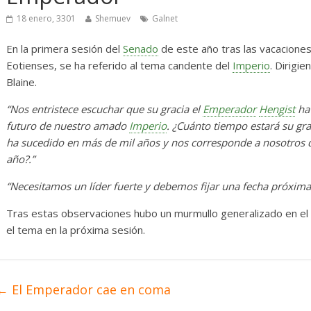
erosas
Diario de Desarrollo de
Mayo de 2026
18 enero, 3301
Shemuev
Galnet
En la primera sesión del
Senado
de este año tras las vacacione
0
28 mayo, 2026
Txus
0
Eotienses, se ha referido al tema candente del
Imperio
. Dirigi
Blaine.
“Nos entristece escuchar que su gracia el
Emperador
Hengist
ha 
futuro de nuestro amado
Imperio
. ¿Cuánto tiempo estará su gra
ha sucedido en más de mil años y nos corresponde a nosotros 
año?.”
“Necesitamos un líder fuerte y debemos fijar una fecha próxima p
Tras estas observaciones hubo un murmullo generalizado en el
el tema en la próxima sesión.
←
El Emperador cae en coma