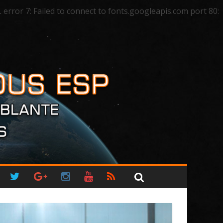
ror 7: Failed to connect to fonts.googleapis.com port 80: