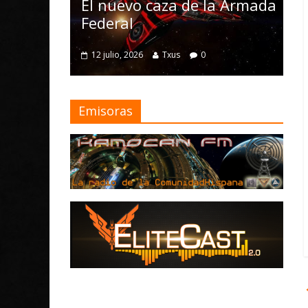
Nomad y num
l nuevo caza de la Armada
mejoras
ederal
4 julio, 2026
Txus
12 julio, 2026
Txus
0
Emisoras