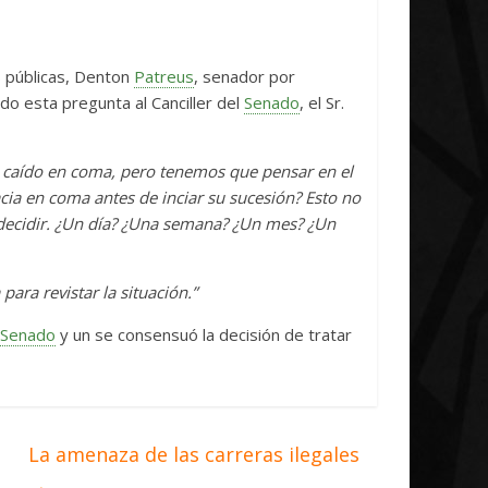
Initiative Concludes
Unica
14 abril, 2026
Txus
0
7 abril, 2026
s públicas, Denton
Patreus
, senador por
endo esta pregunta al Canciller del
Senado
, el Sr.
caído en coma, pero tenemos que pensar en el
cia en coma antes de inciar su sucesión? Esto no
decidir. ¿Un día? ¿Una semana? ¿Un mes? ¿Un
ara revistar la situación.”
Senado
y un se consensuó la decisión de tratar
La amenaza de las carreras ilegales
→