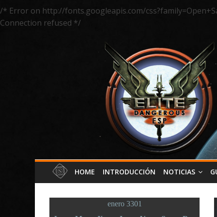
/* Error on http://fonts.googleapis.com/css?family=Open+S
Connection refused */
HOME
INTRODUCCIÓN
NOTICIAS
G
enero 3301