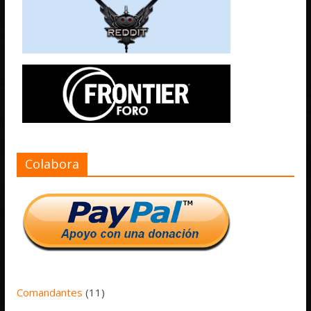
Colabora
Comandantes
(11)