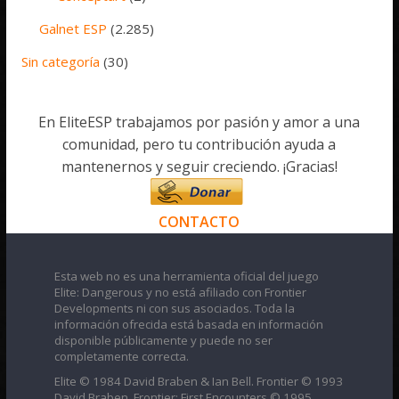
Galnet ESP
(2.285)
Sin categoría
(30)
En EliteESP trabajamos por pasión y amor a una
comunidad, pero tu contribución ayuda a
mantenernos y seguir creciendo. ¡Gracias!
CONTACTO
Esta web no es una herramienta oficial del juego
Elite: Dangerous y no está afiliado con Frontier
Developments ni con sus asociados. Toda la
información ofrecida está basada en información
disponible públicamente y puede no ser
completamente correcta.
Elite © 1984 David Braben & Ian Bell. Frontier © 1993
David Braben, Frontier: First Encounters © 1995