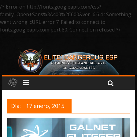
/* Error on http://fonts.googleapis.com/css?
family=Open+Sans%3A400%2C600&ver=6.6.4 : Something
went wrong: cURL error 7: Failed to connect to
fonts.googleapis.com port 80: Connection refused */
Día:
17 enero, 2015