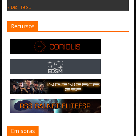
« Dic
Feb »
Recursos
Emisoras