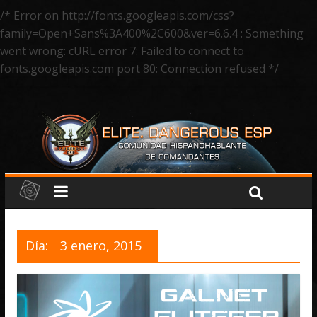
/* Error on http://fonts.googleapis.com/css?
family=Open+Sans%3A400%2C600&ver=6.6.4 : Something
went wrong: cURL error 7: Failed to connect to
fonts.googleapis.com port 80: Connection refused */
Día:
3 enero, 2015