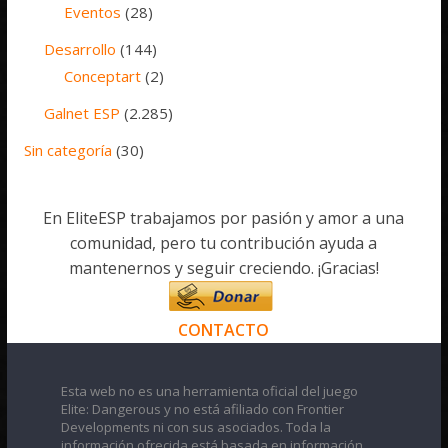
Eventos
(28)
Desarrollo
(144)
Conceptart
(2)
Galnet ESP
(2.285)
Sin categoría
(30)
En EliteESP trabajamos por pasión y amor a una
comunidad, pero tu contribución ayuda a
mantenernos y seguir creciendo. ¡Gracias!
CONTACTO
Esta web no es una herramienta oficial del juego
Elite: Dangerous y no está afiliado con Frontier
Developments ni con sus asociados. Toda la
información ofrecida está basada en información