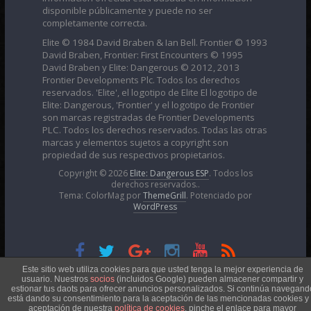
disponible públicamente y puede no ser
completamente correcta.
Elite © 1984 David Braben & Ian Bell. Frontier © 1993
David Braben, Frontier: First Encounters © 1995
David Braben y Elite: Dangerous © 2012, 2013
Frontier Developments Plc. Todos los derechos
reservados. 'Elite', el logotipo de Elite El logotipo de
Elite: Dangerous, 'Frontier' y el logotipo de Frontier
son marcas registradas de Frontier Developments
PLC. Todos los derechos reservados. Todas las otras
marcas y elementos sujetos a copyright son
propiedad de sus respectivos propietarios.
Copyright © 2026
Elite: Dangerous ESP
. Todos los
derechos reservados..
Tema: ColorMag por
ThemeGrill
. Potenciado por
WordPress
Esta obra está bajo una
Licencia Creative Commons
Este sitio web utiliza cookies para que usted tenga la mejor experiencia de
usuario. Nuestros
socios
(incluidos Google) pueden almacener compartir y
estionar tus daots para ofrecer anuncios personalizados. Si continúa navegand
está dando su consentimiento para la aceptación de las mencionadas cookies y 
Atribución-NoComercial 4.0 Internacional
aceptación de nuestra
política de cookies
, pinche el enlace para mayor