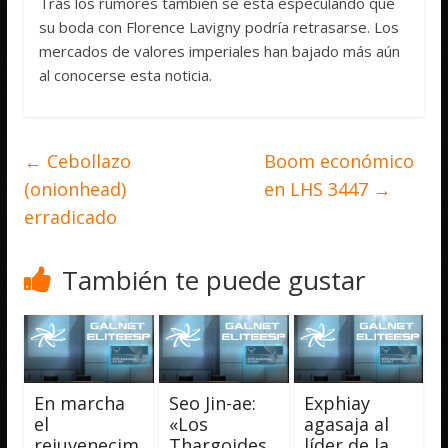
Tras los rumores también se está especulando que
su boda con Florence Lavigny podría retrasarse. Los
mercados de valores imperiales han bajado más aún
al conocerse esta noticia.
←
Cebollazo
Boom económico
(onionhead)
en LHS 3447
→
erradicado
También te puede gustar
En marcha
Seo Jin-ae:
Exphiay
el
«Los
agasaja al
rejuvenecim
Thargoides
líder de la