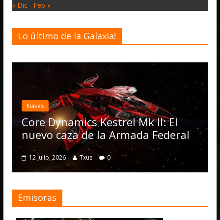
« Dic
Feb »
Lo último de la Galaxia!
Desarroll
Elite 
actual
Naves
Operat
ore Dynamics Kestrel Mk II: El
numer
uevo caza de la Armada Federal
4 julio, 
12 julio, 2026
Txus
0
Emisoras