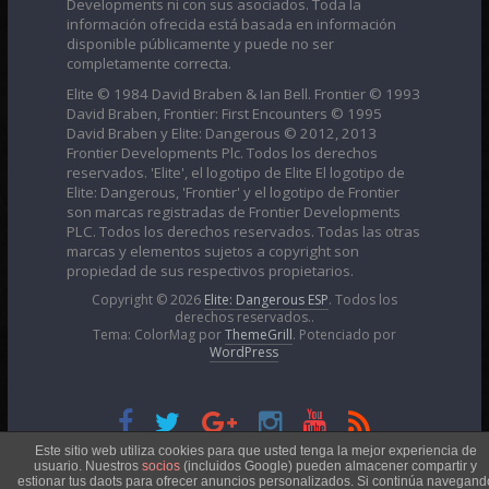
Developments ni con sus asociados. Toda la
información ofrecida está basada en información
disponible públicamente y puede no ser
completamente correcta.
Elite © 1984 David Braben & Ian Bell. Frontier © 1993
David Braben, Frontier: First Encounters © 1995
David Braben y Elite: Dangerous © 2012, 2013
Frontier Developments Plc. Todos los derechos
reservados. 'Elite', el logotipo de Elite El logotipo de
Elite: Dangerous, 'Frontier' y el logotipo de Frontier
son marcas registradas de Frontier Developments
PLC. Todos los derechos reservados. Todas las otras
marcas y elementos sujetos a copyright son
propiedad de sus respectivos propietarios.
Copyright © 2026
Elite: Dangerous ESP
. Todos los
derechos reservados..
Tema: ColorMag por
ThemeGrill
. Potenciado por
WordPress
Esta obra está bajo una
Licencia Creative Commons
Este sitio web utiliza cookies para que usted tenga la mejor experiencia de
usuario. Nuestros
socios
(incluidos Google) pueden almacener compartir y
estionar tus daots para ofrecer anuncios personalizados. Si continúa navegand