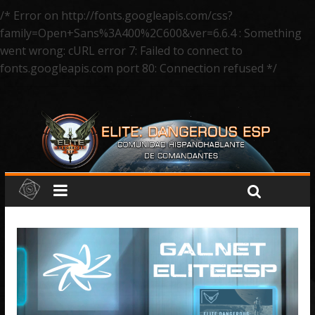
/* Error on http://fonts.googleapis.com/css?
family=Open+Sans%3A400%2C600&ver=6.6.4 : Something
went wrong: cURL error 7: Failed to connect to
fonts.googleapis.com port 80: Connection refused */