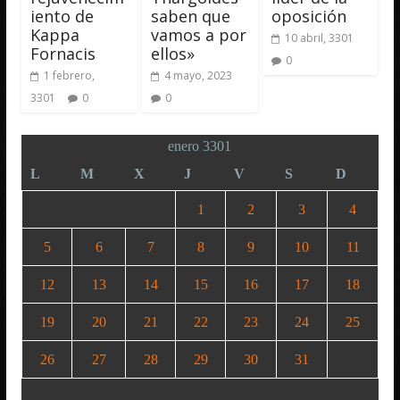
iento de
saben que
oposición
Kappa
vamos a por
10 abril, 3301
Fornacis
ellos»
0
1 febrero,
4 mayo, 2023
3301
0
0
enero 3301
L
M
X
J
V
S
D
1
2
3
4
5
6
7
8
9
10
11
12
13
14
15
16
17
18
19
20
21
22
23
24
25
26
27
28
29
30
31