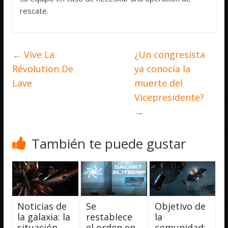
rescate.
←
Vive La
¿Un congresista
Révolution De
ya conocía la
Lave
muerte del
Vicepresidente?
→
También te puede gustar
Noticias de
Se
Objetivo de
la galaxia: la
restablece
la
situación
el orden en
comunidad: