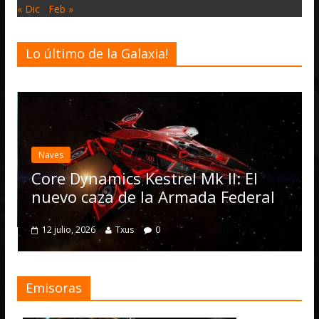
« Dic
Feb »
Lo último de la Galaxia!
Desarro
Elite
actua
Naves
Opera
Core Dynamics Kestrel Mk II: El
nume
nuevo caza de la Armada Federal
4 julio,
12 julio, 2026
Txus
0
Emisoras