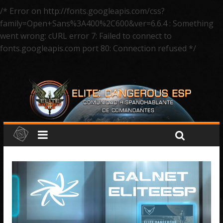
/* Error on http://fonts.googleapis.com/css?
family=Open+Sans%3A400%2C600&ver=6.6.4 : Something
went wrong: cURL error 7: Failed to connect to
fonts.googleapis.com port 80: Connection refused */