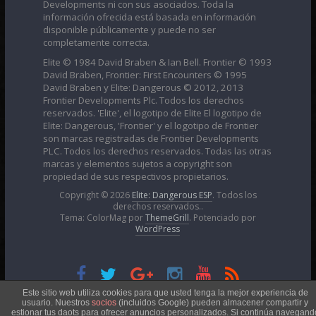
Developments ni con sus asociados. Toda la
información ofrecida está basada en información
disponible públicamente y puede no ser
completamente correcta.
Elite © 1984 David Braben & Ian Bell. Frontier © 1993
David Braben, Frontier: First Encounters © 1995
David Braben y Elite: Dangerous © 2012, 2013
Frontier Developments Plc. Todos los derechos
reservados. 'Elite', el logotipo de Elite El logotipo de
Elite: Dangerous, 'Frontier' y el logotipo de Frontier
son marcas registradas de Frontier Developments
PLC. Todos los derechos reservados. Todas las otras
marcas y elementos sujetos a copyright son
propiedad de sus respectivos propietarios.
Copyright © 2026
Elite: Dangerous ESP
. Todos los
derechos reservados..
Tema: ColorMag por
ThemeGrill
. Potenciado por
WordPress
Esta obra está bajo una
Licencia Creative Commons
Este sitio web utiliza cookies para que usted tenga la mejor experiencia de
usuario. Nuestros
socios
(incluidos Google) pueden almacener compartir y
estionar tus daots para ofrecer anuncios personalizados. Si continúa navegand