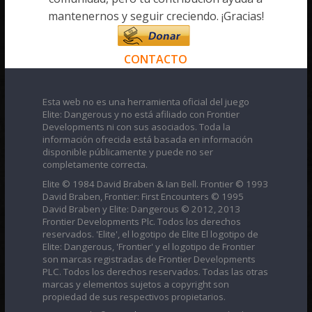
mantenernos y seguir creciendo. ¡Gracias!
CONTACTO
Esta web no es una herramienta oficial del juego
Elite: Dangerous y no está afiliado con Frontier
Developments ni con sus asociados. Toda la
información ofrecida está basada en información
disponible públicamente y puede no ser
completamente correcta.
Elite © 1984 David Braben & Ian Bell. Frontier © 1993
David Braben, Frontier: First Encounters © 1995
David Braben y Elite: Dangerous © 2012, 2013
Frontier Developments Plc. Todos los derechos
reservados. 'Elite', el logotipo de Elite El logotipo de
Elite: Dangerous, 'Frontier' y el logotipo de Frontier
son marcas registradas de Frontier Developments
PLC. Todos los derechos reservados. Todas las otras
marcas y elementos sujetos a copyright son
propiedad de sus respectivos propietarios.