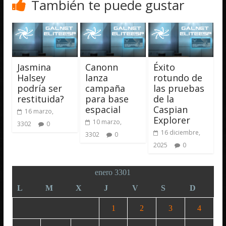
También te puede gustar
Jasmina
Canonn
Éxito
Halsey
lanza
rotundo de
podría ser
campaña
las pruebas
restituida?
para base
de la
espacial
Caspian
16 marzo,
Explorer
10 marzo,
3302
0
16 diciembre,
3302
0
2025
0
enero 3301
L
M
X
J
V
S
D
1
2
3
4