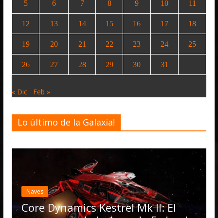
5
6
7
8
9
10
11
12
13
14
15
16
17
18
19
20
21
22
23
24
25
26
27
28
29
30
31
« Dic
Feb »
Lo último de la Galaxia!
Naves
Core Dynamics Kestrel Mk II: El