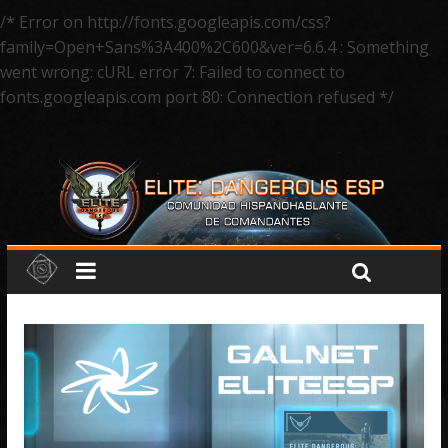
/* Error on http://fonts.googleapis.com/css?
family=Open+Sans%3A400%2C600&ver=6.6.4 : Something
went wrong: cURL error 7: Failed to connect to
fonts.googleapis.com port 80: Connection refused */