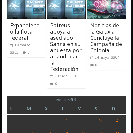
Expandiend
Patreus
Noticias de
o la flota
apoya al
la Galaxia:
federal
asediado
Concluye la
Sanna en su
Campaña de
10 marzo,
apuesta por
Colonia
3302
0
abandonar
24 mayo, 3304
la
0
Federación
1 enero, 3301
0
enero 3301
L
M
X
J
V
S
D
1
2
3
4