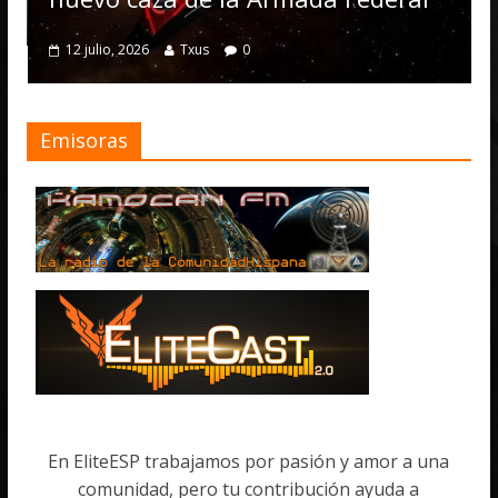
4 julio, 2026
T
2026
Txus
0
Emisoras
En EliteESP trabajamos por pasión y amor a una
comunidad, pero tu contribución ayuda a