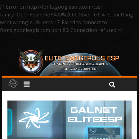
/* Error on http://fonts.googleapis.com/css?
family=Open+Sans%3A400%2C600&ver=6.6.4 : Something
went wrong: cURL error 7: Failed to connect to
fonts.googleapis.com port 80: Connection refused */