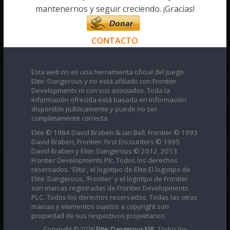
mantenernos y seguir creciendo. ¡Gracias!
CONTACTO
Esta web no es una herramienta oficial del juego
Elite: Dangerous y no está afiliado con Frontier
Developments ni con sus asociados. Toda la
información ofrecida está basada en información
disponible públicamente y puede no ser
completamente correcta.
Elite © 1984 David Braben & Ian Bell. Frontier © 1993
David Braben, Frontier: First Encounters © 1995
David Braben y Elite: Dangerous © 2012, 2013
Frontier Developments Plc. Todos los derechos
reservados. 'Elite', el logotipo de Elite El logotipo de
Elite: Dangerous, 'Frontier' y el logotipo de Frontier
son marcas registradas de Frontier Developments
PLC. Todos los derechos reservados. Todas las otras
marcas y elementos sujetos a copyright son
propiedad de sus respectivos propietarios.
Copyright © 2026
Elite: Dangerous ESP
. Todos los