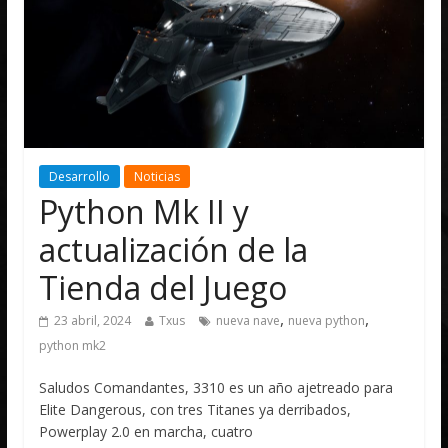
Desarrollo
Noticias
Python Mk II y
actualización de la
Tienda del Juego
,
,
23 abril, 2024
Txus
nueva nave
nueva python
python mk2
Saludos Comandantes, 3310 es un año ajetreado para
Elite Dangerous, con tres Titanes ya derribados,
Powerplay 2.0 en marcha, cuatro