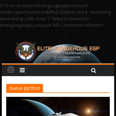
/* Error on https://fonts.googleapis.com/css?
family=Open+Sans%3A400%2C600&ver=6.6.4 : Something
went wrong: cURL error 7: Failed to connect to
fonts.googleapis.com port 443: Connection refused */
nueva python