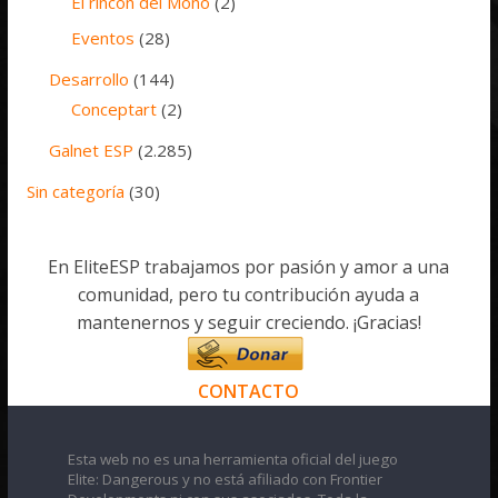
El rincón del Mono
(2)
Eventos
(28)
Desarrollo
(144)
Conceptart
(2)
Galnet ESP
(2.285)
Sin categoría
(30)
En EliteESP trabajamos por pasión y amor a una
comunidad, pero tu contribución ayuda a
mantenernos y seguir creciendo. ¡Gracias!
CONTACTO
Esta web no es una herramienta oficial del juego
Elite: Dangerous y no está afiliado con Frontier