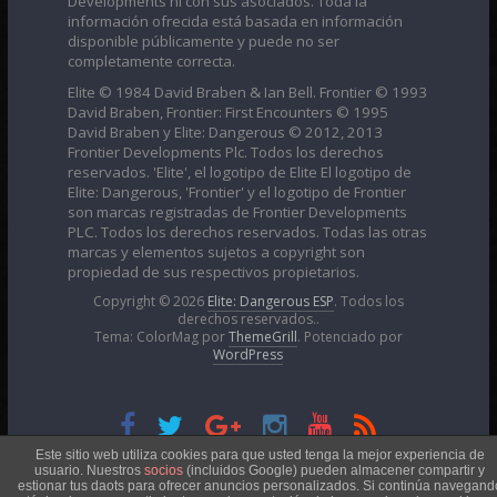
Developments ni con sus asociados. Toda la
información ofrecida está basada en información
disponible públicamente y puede no ser
completamente correcta.
Elite © 1984 David Braben & Ian Bell. Frontier © 1993
David Braben, Frontier: First Encounters © 1995
David Braben y Elite: Dangerous © 2012, 2013
Frontier Developments Plc. Todos los derechos
reservados. 'Elite', el logotipo de Elite El logotipo de
Elite: Dangerous, 'Frontier' y el logotipo de Frontier
son marcas registradas de Frontier Developments
PLC. Todos los derechos reservados. Todas las otras
marcas y elementos sujetos a copyright son
propiedad de sus respectivos propietarios.
Copyright © 2026
Elite: Dangerous ESP
. Todos los
derechos reservados..
Tema: ColorMag por
ThemeGrill
. Potenciado por
WordPress
Esta obra está bajo una
Licencia Creative Commons
Este sitio web utiliza cookies para que usted tenga la mejor experiencia de
usuario. Nuestros
socios
(incluidos Google) pueden almacener compartir y
estionar tus daots para ofrecer anuncios personalizados. Si continúa navegand