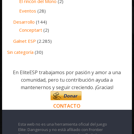
El rincón del Mono
(2)
Eventos
(28)
Desarrollo
(144)
Conceptart
(2)
Galnet ESP
(2.285)
Sin categoría
(30)
En EliteESP trabajamos por pasión y amor a una
comunidad, pero tu contribución ayuda a
mantenernos y seguir creciendo. ¡Gracias!
CONTACTO
Esta web no es una herramienta oficial del juego
Elite: Dangerous y no está afiliado con Frontier