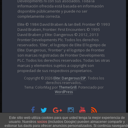
Developments ni con sus asociados. Toda la
información ofrecida está basada en información
disponible públicamente y puede no ser
completamente correcta.
Elite © 1984 David Braben & Ian Bell. Frontier © 1993
David Braben, Frontier: First Encounters © 1995
David Braben y Elite: Dangerous © 2012, 2013
Frontier Developments Plc. Todos los derechos
reservados. 'Elite', el logotipo de Elite El logotipo de
Elite: Dangerous, 'Frontier' y el logotipo de Frontier
son marcas registradas de Frontier Developments
PLC. Todos los derechos reservados. Todas las otras
marcas y elementos sujetos a copyright son
propiedad de sus respectivos propietarios.
Copyright © 2026
Elite: Dangerous ESP
. Todos los
derechos reservados..
Tema: ColorMag por
ThemeGrill
. Potenciado por
WordPress
Esta obra está bajo una
Licencia Creative Commons
Este sitio web utiliza cookies para que usted tenga la mejor experiencia de
usuario. Nuestros
socios
(incluidos Google) pueden almacener compartir y
estionar tus daots para ofrecer anuncios personalizados. Si continúa navegand