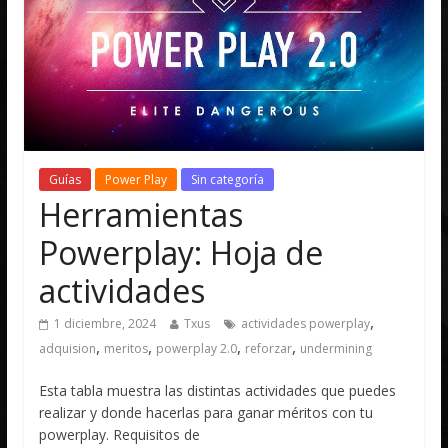
Guías
Power Play
Sin categoría
Herramientas
Powerplay: Hoja de
actividades
,
1 diciembre, 2024
Txus
actividades powerplay
,
,
,
,
adquision
meritos
powerplay 2.0
reforzar
undermining
Esta tabla muestra las distintas actividades que puedes
realizar y donde hacerlas para ganar méritos con tu
powerplay. Requisitos de