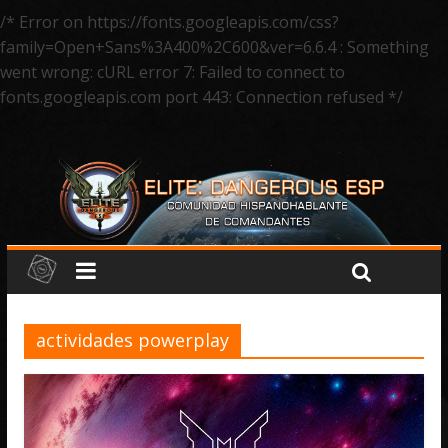
/* Error on https://fonts.googleapis.com/css?
family=Open+Sans%3A400%2C600&ver=6.6.4 : Something
went wrong: cURL error 7: Failed to connect to
fonts.googleapis.com port 443: Connection refused */
actividades powerplay