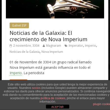
Galnet ESP
Noticias de la Galaxia: El
crecimiento de Nova Imperium
,
,
2 noviembre, 3304
Magnaram
Imperator
Imperio
,
Noticias de la Galaxia
Nova Imperium
01 de Noviembre de 3304 Un grupo radical llamado
Nova Imperium está ganando influencia en todo el
Imperio
. La periodista
Leer más
Este sitio web utiliza cookies para que usted tenga la mejor experiencia de
usuario. Nuestros
socios
(incluidos Google) pueden almacener compartir y
estionar tus daots para ofrecer anuncios personalizados. Si continúa navegand
está dando su consentimiento para la aceptación de las mencionadas cookies y 
aceptación de nuestra
política de cookies
, pinche el enlace para mayor
información.
plugin cooki
ACEPTAR