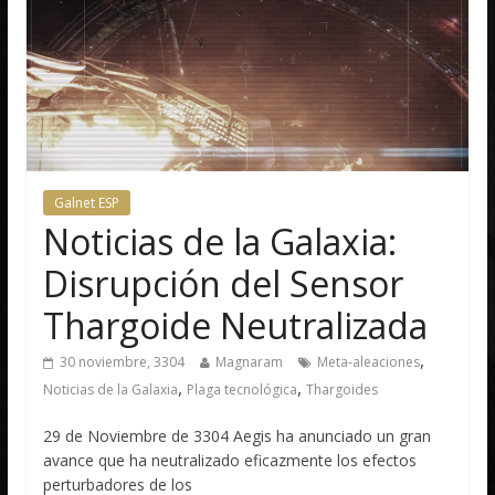
Galnet ESP
Noticias de la Galaxia:
Disrupción del Sensor
Thargoide Neutralizada
,
30 noviembre, 3304
Magnaram
Meta-aleaciones
,
,
Noticias de la Galaxia
Plaga tecnológica
Thargoides
29 de Noviembre de 3304 Aegis ha anunciado un gran
avance que ha neutralizado eficazmente los efectos
perturbadores de los