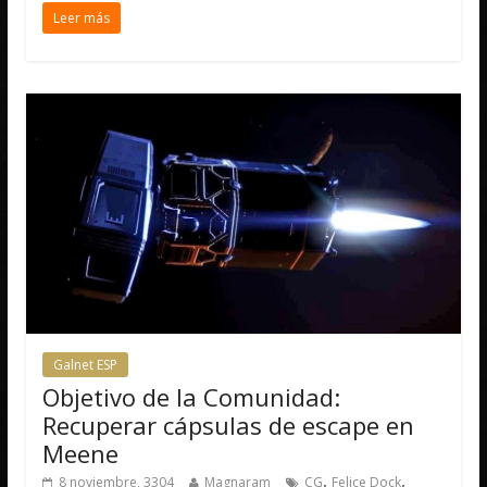
Leer más
Galnet ESP
Objetivo de la Comunidad:
Recuperar cápsulas de escape en
Meene
,
,
8 noviembre, 3304
Magnaram
CG
Felice Dock