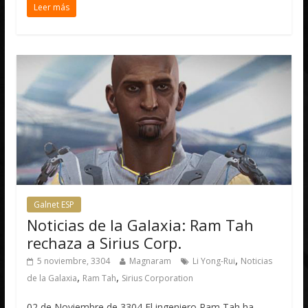
Leer más
Galnet ESP
Noticias de la Galaxia: Ram Tah
rechaza a Sirius Corp.
,
5 noviembre, 3304
Magnaram
Li Yong-Rui
Noticias
,
,
de la Galaxia
Ram Tah
Sirius Corporation
02 de Noviembre de 3304 El ingeniero Ram Tah ha