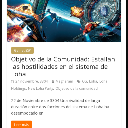
Galnet ESP
Objetivo de la Comunidad: Estallan
las hostilidades en el sistema de
Loha
,
,
24 noviembre, 3304
Magnaram
CG
Loha
Loha
,
,
Holdings
New Loha Party
Objetivo de la comunidad
22 de Noviembre de 3304 Una rivalidad de larga
duración entre dos facciones del sistema de Loha ha
desembocado en
Leer más