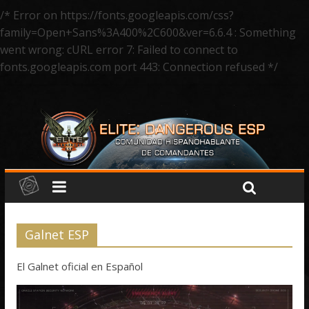
/* Error on https://fonts.googleapis.com/css?
family=Open+Sans%3A400%2C600&ver=6.6.4 : Something
went wrong: cURL error 7: Failed to connect to
fonts.googleapis.com port 443: Connection refused */
Galnet ESP
El Galnet oficial en Español