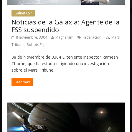
Galnet ESP
Noticias de la Galaxia: Agente de la
FSS suspendido
,
,
8 noviembre, 3304
Magnaram
Federación
FSS
Mars
,
Tribune
Robots Espía
08 de Noviembre de 3304 El teniente inspector Ramesh
Thorne, que ha estado dirigiendo una investigación
sobre el Mars Tribune,
Leer más