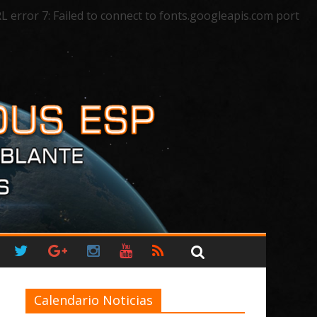
rror 7: Failed to connect to fonts.googleapis.com port
Calendario Noticias