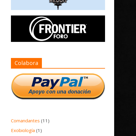
Colabora
Comandantes
(11)
Exobiología
(1)