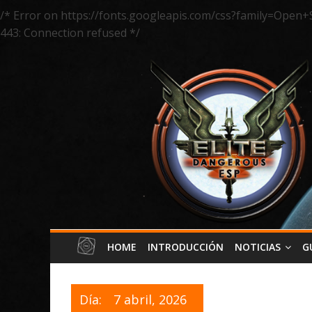
/* Error on https://fonts.googleapis.com/css?family=Open+
443: Connection refused */
HOME
INTRODUCCIÓN
NOTICIAS
G
Día:
7 abril, 2026