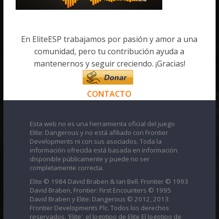
En EliteESP trabajamos por pasión y amor a una
comunidad, pero tu contribución ayuda a
mantenernos y seguir creciendo. ¡Gracias!
CONTACTO
Esta web no es una herramienta oficial del juego
Elite: Dangerous y no está afiliado con Frontier
Developments ni con sus asociados. Toda la
información ofrecida está basada en información
disponible públicamente y puede no ser
completamente correcta.
Elite © 1984 David Braben & Ian Bell. Frontier © 1993
David Braben, Frontier: First Encounters © 1995
David Braben y Elite: Dangerous © 2012, 2013
Frontier Developments Plc. Todos los derechos
reservados. 'Elite', el logotipo de Elite El logotipo de