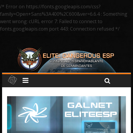
/* Error on https://fonts.googleapis.com/css?
family=Open+Sans%3A400%2C600&ver=6.6.4 : Something
went wrong: cURL error 7: Failed to connect to
fonts.googleapis.com port 443: Connection refused */