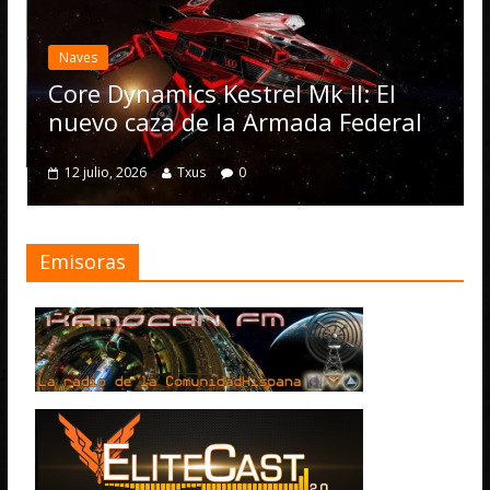
Elite Dangerous reci
actualización 4.4.0: 
Operations, el vehí
estrel Mk II: El
numerosas mejoras
la Armada Federal
4 julio, 2026
Txus
0
0
Emisoras