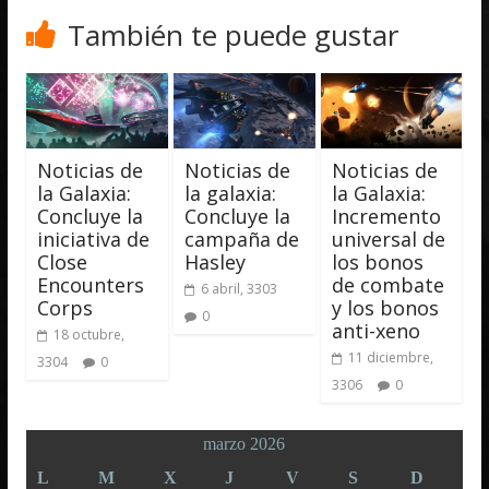
También te puede gustar
Noticias de
Noticias de
Noticias de
la Galaxia:
la galaxia:
la Galaxia:
Concluye la
Concluye la
Incremento
iniciativa de
campaña de
universal de
Close
Hasley
los bonos
Encounters
de combate
6 abril, 3303
Corps
y los bonos
0
anti-xeno
18 octubre,
11 diciembre,
3304
0
3306
0
marzo 2026
L
M
X
J
V
S
D