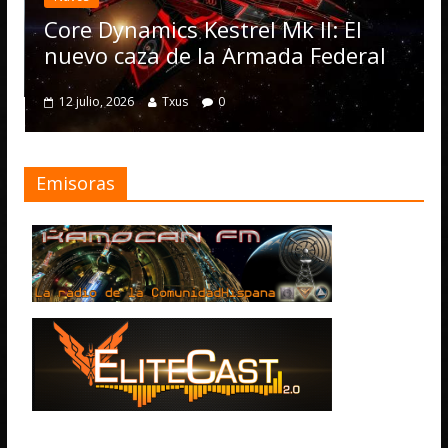
actuali
Operat
re Dynamics Kestrel Mk II: El
numero
evo caza de la Armada Federal
4 julio, 20
2 julio, 2026
Txus
0
Emisoras