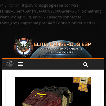
/* Error on https://fonts.googleapis.com/css?
family=Open+Sans%3A400%2C600&ver=6.6.4 : Something
went wrong: cURL error 7: Failed to connect to
fonts.googleapis.com port 443: Connection refused */