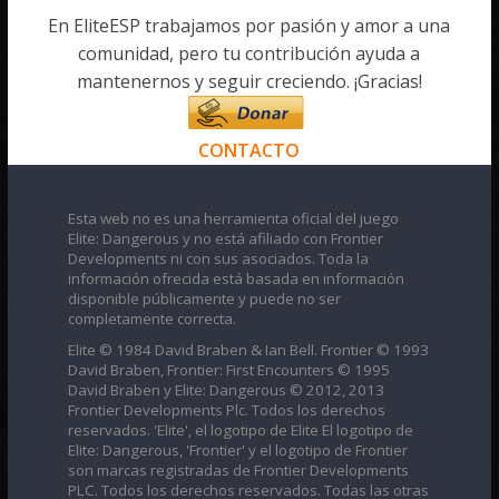
En EliteESP trabajamos por pasión y amor a una
comunidad, pero tu contribución ayuda a
mantenernos y seguir creciendo. ¡Gracias!
CONTACTO
Esta web no es una herramienta oficial del juego
Elite: Dangerous y no está afiliado con Frontier
Developments ni con sus asociados. Toda la
información ofrecida está basada en información
disponible públicamente y puede no ser
completamente correcta.
Elite © 1984 David Braben & Ian Bell. Frontier © 1993
David Braben, Frontier: First Encounters © 1995
David Braben y Elite: Dangerous © 2012, 2013
Frontier Developments Plc. Todos los derechos
reservados. 'Elite', el logotipo de Elite El logotipo de
Elite: Dangerous, 'Frontier' y el logotipo de Frontier
son marcas registradas de Frontier Developments
PLC. Todos los derechos reservados. Todas las otras