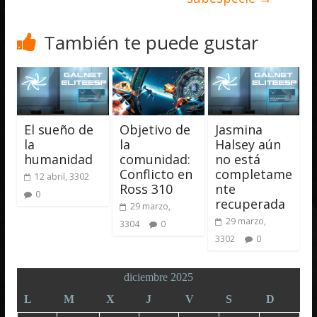
También te puede gustar
El sueño de
Objetivo de
Jasmina
la
la
Halsey aún
humanidad
comunidad:
no está
Conflicto en
completame
12 abril, 3302
Ross 310
nte
0
recuperada
29 marzo,
29 marzo,
3304
0
3302
0
diciembre 2025
L
M
X
J
V
S
D