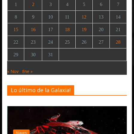
1
2
3
4
5
6
7
8
9
10
11
12
13
14
15
16
17
18
19
20
21
22
23
24
25
26
27
28
29
30
31
« Nov
Ene »
Lo último de la Galaxia!
Desarrollo
Elite D
ves