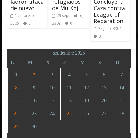
ladrón ataca
refugiados
Concluye la
de nuevo
de Mu Koji
Caza contra
League of
19 febrero,
29 septiembre,
Reparation
3305
0
3302
0
27 julio, 3304
0
septiembre 2025
L
M
X
J
V
S
D
1
2
3
4
5
6
7
8
9
10
11
12
13
14
15
16
17
18
19
20
21
22
23
24
25
26
27
28
29
30