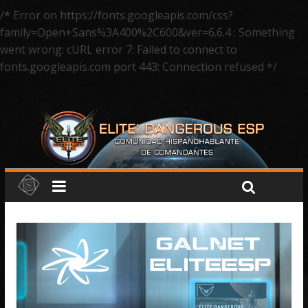
/* Error on https://fonts.googleapis.com/css?
family=Open+Sans%3A400%2C600&ver=6.6.4 : Something
went wrong: cURL error 7: Failed to connect to
fonts.googleapis.com port 443: Connection refused */