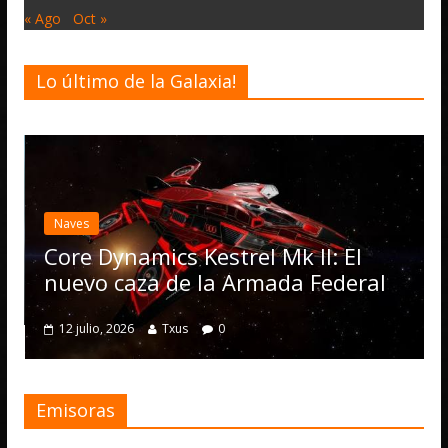
« Ago
Oct »
Lo último de la Galaxia!
Desarrollo
Noti
Elite Dange
actualizació
Operations,
namics Kestrel Mk II: El
numerosas 
caza de la Armada Federal
4 julio, 2026
T
2026
Txus
0
Emisoras