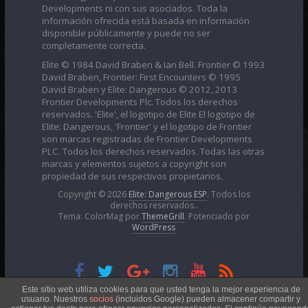
Developments ni con sus asociados. Toda la
información ofrecida está basada en información
disponible públicamente y puede no ser
completamente correcta.
Elite © 1984 David Braben & Ian Bell. Frontier © 1993
David Braben, Frontier: First Encounters © 1995
David Braben y Elite: Dangerous © 2012, 2013
Frontier Developments Plc. Todos los derechos
reservados. 'Elite', el logotipo de Elite El logotipo de
Elite: Dangerous, 'Frontier' y el logotipo de Frontier
son marcas registradas de Frontier Developments
PLC. Todos los derechos reservados. Todas las otras
marcas y elementos sujetos a copyright son
propiedad de sus respectivos propietarios.
Copyright © 2026
Elite: Dangerous ESP
. Todos los
derechos reservados..
Tema: ColorMag por
ThemeGrill
. Potenciado por
WordPress
Esta obra está bajo una
Licencia Creative Commons
Este sitio web utiliza cookies para que usted tenga la mejor experiencia de
usuario. Nuestros
socios
(incluidos Google) pueden almacener compartir y