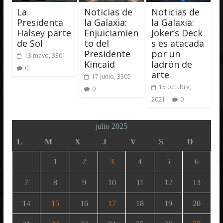
La
Noticias de
Noticias de
Presidenta
la Galaxia:
la Galaxia:
Halsey parte
Enjuiciamien
Joker’s Deck
de Sol
to del
s es atacada
Presidente
por un
13 mayo, 3301
Kincaid
ladrón de
0
arte
17 junio, 3305
15 octubre,
0
2021
0
julio 2025
L
M
X
J
V
S
D
1
2
3
4
5
6
7
8
9
10
11
12
13
14
15
16
17
18
19
20