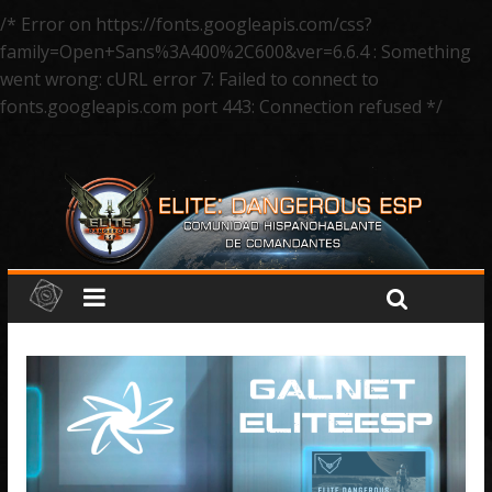
/* Error on https://fonts.googleapis.com/css?
family=Open+Sans%3A400%2C600&ver=6.6.4 : Something
went wrong: cURL error 7: Failed to connect to
fonts.googleapis.com port 443: Connection refused */