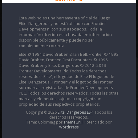
Esta web no es una herramienta oficial del juego
Elite: Dangerous y no está afiliado con Frontier
Developments ni con sus asociados. Toda la
información ofrecida está basada en información
disponible públicamente y puede no ser
completamente correcta.
Elite © 1984 David Braben & Ian Bell. Frontier © 1993
David Braben, Frontier: First Encounters © 1995
David Braben y Elite: Dangerous © 2012, 2013
Frontier Developments Plc. Todos los derechos
reservados. 'Elite', el logotipo de Elite El logotipo de
Elite: Dangerous, 'Frontier' y el logotipo de Frontier
son marcas registradas de Frontier Developments
PLC. Todos los derechos reservados. Todas las otras
marcas y elementos sujetos a copyright son
propiedad de sus respectivos propietarios.
Copyright © 2026
Elite: Dangerous ESP
. Todos los
derechos reservados..
Tema: ColorMag por
ThemeGrill
. Potenciado por
WordPress