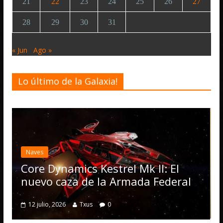
21
22
23
24
25
26
27
28
29
30
31
« Jun
Ago »
Lo último de la Galaxia!
Desarrollo
Noticias
Elite Dangerous recibe la
actualización 4.4.0: llegan
Operations, el vehículo 
 Mk II: El
numerosas mejoras
ada Federal
4 julio, 2026
Txus
0