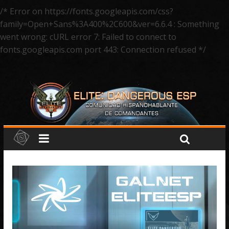
/* Error on https://fonts.googleapis.com/css?
family=Open+Sans%3A400%2C600&ver=6.6.4 : Something
went wrong: cURL error 7: Failed to connect to
fonts.googleapis.com port 443: Connection refused */