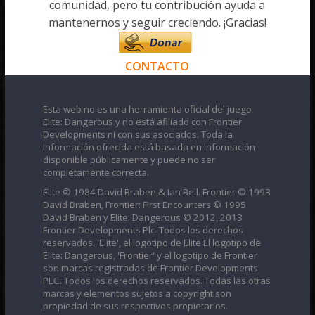
comunidad, pero tu contribución ayuda a
mantenernos y seguir creciendo. ¡Gracias!
CONTACTO
Esta web no es una herramienta oficial del juego
Elite: Dangerous y no está afiliado con Frontier
Developments ni con sus asociados. Toda la
información ofrecida está basada en información
disponible públicamente y puede no ser
completamente correcta.
Elite © 1984 David Braben & Ian Bell. Frontier © 1993
David Braben, Frontier: First Encounters © 1995
David Braben y Elite: Dangerous © 2012, 2013
Frontier Developments Plc. Todos los derechos
reservados. 'Elite', el logotipo de Elite El logotipo de
Elite: Dangerous, 'Frontier' y el logotipo de Frontier
son marcas registradas de Frontier Developments
PLC. Todos los derechos reservados. Todas las otras
marcas y elementos sujetos a copyright son
propiedad de sus respectivos propietarios.