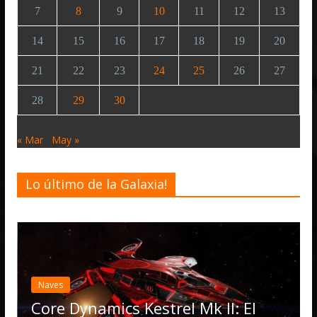
7
8
9
10
11
12
13
14
15
16
17
18
19
20
21
22
23
24
25
26
27
28
29
30
« Mar
May »
Lo último de la Galaxia!
Desarrollo
Noticias
Elite Dangerous re
actualización 4.4.0
Operations, el ve
 Kestrel Mk II: El