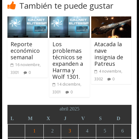
También te puede gustar
Reporte
Los
Atacada la
económico
problemas
nave
semanal
técnicos se
insignia de
expanden a
Patreus
16 noviembre,
Harma y
4 noviembre,
3301
0
Wolf 1301.
3302
0
14 diciembre,
3301
0
abril 2025
L
M
X
J
V
S
D
1
2
3
4
5
6