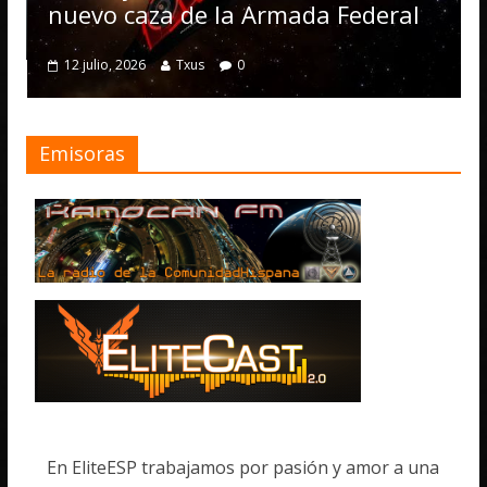
numerosas mejor
e la Armada Federal
4 julio, 2026
Txus
0
s
0
Emisoras
En EliteESP trabajamos por pasión y amor a una