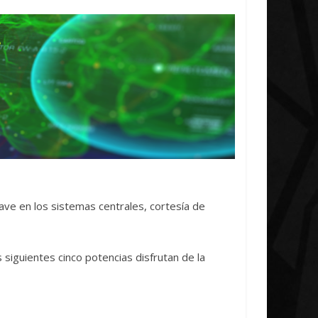
Initiative Concludes
Unica
14 abril, 2026
Txus
0
7 abril, 2026
Txus
clave en los sistemas centrales, cortesía de
 siguientes cinco potencias disfrutan de la