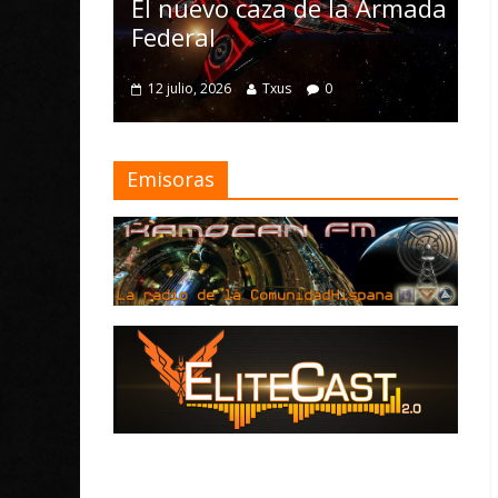
Nomad y numero
nuevo caza de la Armada
mejoras
eral
4 julio, 2026
Txus
0
ulio, 2026
Txus
0
Emisoras