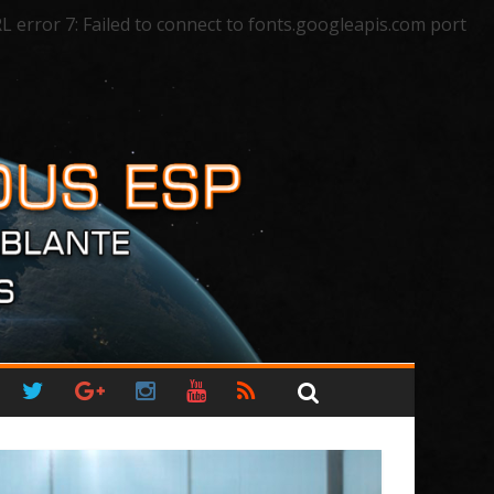
rror 7: Failed to connect to fonts.googleapis.com port