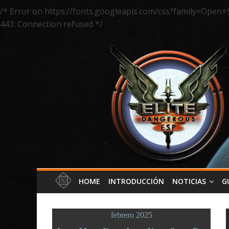
/* Error on https://fonts.googleapis.com/css?family=Open+
443: Connection refused */
HOME
INTRODUCCIÓN
NOTICIAS
G
febrero 2025