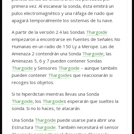
primera vez. Al escanear la sonda, ésta emitirá un
pulso electromagnético y una ráfaga de ruido que
apagará temporalmente los sistemas de tu nave.
A partir de la versión 2.4 las Sondas
Thargoide
empezaron a encontrarse en Fuentes de Señales No
Humanas en un radio de 150 Ly a Merope. Las de
Amenaza 2 contendrán una Sonda
Thargoide
, las
Amenazas 5, 6 y 7 pueden contener Sondas
Thargoide
y Sensores
Thargoide
– aunque también
pueden contener
Thargoide
s que reaccionarán si
recoges los objetos.
Si te hiperdictan mientras llevas una Sonda
Thargoide
, los
Thargoide
s esperarán que sueltes la
sonda. Si no lo haces, te atacarán.
Una Sonda
Thargoide
puede usarse para abrir una
Estructura
Thargoide
. También necesitará el sensor