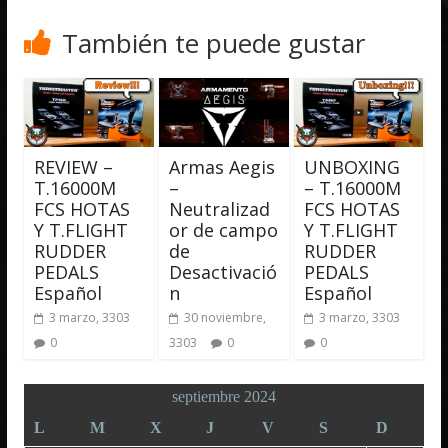
También te puede gustar
REVIEW –
Armas Aegis
UNBOXING
T.16000M
–
– T.16000M
FCS HOTAS
Neutralizad
FCS HOTAS
Y T.FLIGHT
or de campo
Y T.FLIGHT
RUDDER
de
RUDDER
PEDALS
Desactivació
PEDALS
Español
n
Español
3 marzo, 3303
30 noviembre,
3 marzo, 3303
0
3303
0
0
septiembre 2024
L
M
X
J
V
S
D