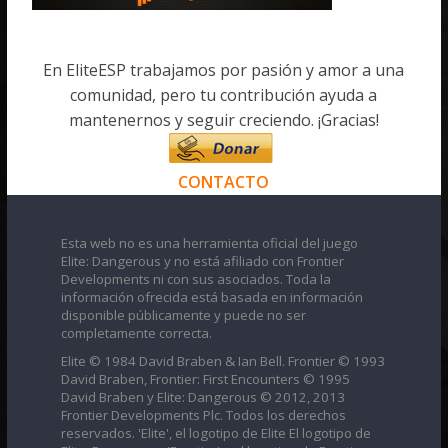
En EliteESP trabajamos por pasión y amor a una
comunidad, pero tu contribución ayuda a
mantenernos y seguir creciendo. ¡Gracias!
CONTACTO
Esta web no es una herramienta oficial del juego
Elite: Dangerous y no está afiliado con Frontier
Developments ni con sus asociados. Toda la
información ofrecida está basada en información
disponible públicamente y puede no ser
completamente correcta.
Elite © 1984 David Braben & Ian Bell. Frontier © 1993
David Braben, Frontier: First Encounters © 1995
David Braben y Elite: Dangerous © 2012, 2013
Frontier Developments Plc. Todos los derechos
reservados. 'Elite', el logotipo de Elite El logotipo de