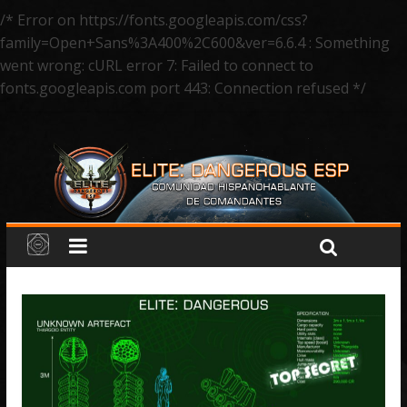
/* Error on https://fonts.googleapis.com/css?
family=Open+Sans%3A400%2C600&ver=6.6.4 : Something
went wrong: cURL error 7: Failed to connect to
fonts.googleapis.com port 443: Connection refused */