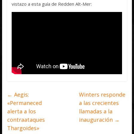
vistazo a esta guía de Redden Alt-Mer:
←
Aegis:
Winters responde
«Permaneced
a las crecientes
alerta a los
llamadas a la
contraataques
inauguración
→
Thargoides»