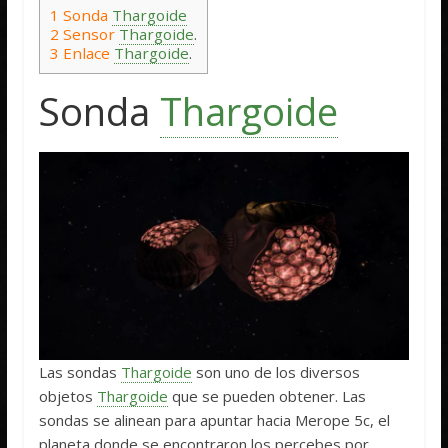
1
Sonda
Thargoide
2
Sensor
Thargoide
.
3
Enlace
Thargoide
.
Sonda
Thargoide
Las sondas
Thargoide
son uno de los diversos
objetos
Thargoide
que se pueden obtener. Las
sondas se alinean para apuntar hacia Merope 5c, el
planeta donde se encontraron los percebes por