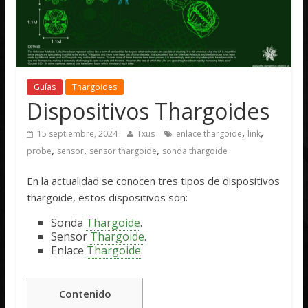
Guías
Thargoides
Dispositivos Thargoides
,
,
15 septiembre, 2024
Txus
enlace thargoide
link
,
,
,
probe
sensor
sensor thargoide
sonda thargoide
En la actualidad se conocen tres tipos de dispositivos
thargoide, estos dispositivos son:
Sonda
Thargoide
.
Sensor
Thargoide
.
Enlace
Thargoide
.
Contenido