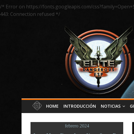
/* Error on https://fonts.googleapis.com/css?family=Open+
443: Connection refused */
HOME
INTRODUCCIÓN
NOTICIAS
G
febrero 2024