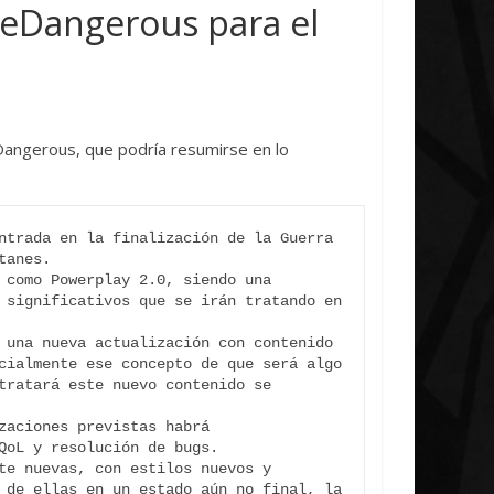
tiative Concludes
Unica
teDangerous para el
abril, 2026
Txus
0
7 abril, 2026
Txus
Dangerous, que podría resumirse en lo
: prevista para el 26 de Febrero, centrada en la finalización de la Guerra 
 como Powerplay 2.0, siendo una 
 significativos que se irán tratando en 
 una nueva actualización con contenido 
cialmente ese concepto de que será algo 
tratará este nuevo contenido se 
zaciones previstas habrá 
te nuevas, con estilos nuevos y 
 de ellas en un estado aún no final, la 