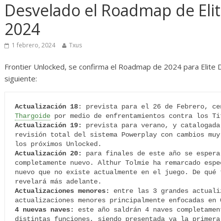
s
Diario de Desarrollo de
Ini
Desvelado el Roadmap de Eli
Mayo de 2026
2024
14 
28 mayo, 2026
Txus
0
1 febrero, 2024
Txus
Frontier Unlocked, se confirma el Roadmap de 2024 para Elite 
siguiente:
Actualización 18
Thargoide
Actualización 19:
 prevista para verano, y catalogada
revisión total del sistema Powerplay con cambios muy
Actualización 20:
 para finales de este año se espera
completamente nuevo. Althur Tolmie ha remarcado espe
nuevo que no existe actualmente en el juego. De qué 
Actualizaciones menores:
 entre las 3 grandes actuali
4 nuevas naves:
 este año saldrán 4 naves completamen
distintas funciones, siendo presentada ya la primera