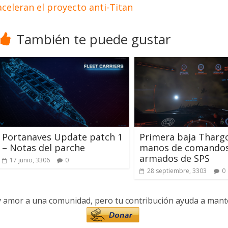
aceleran el proyecto anti-Titan
También te puede gustar
Portanaves Update patch 1
Primera baja Tharg
– Notas del parche
manos de comando
armados de SPS
17 junio, 3306
0
28 septiembre, 3303
0
y amor a una comunidad, pero tu contribución ayuda a manten