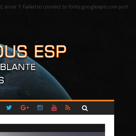
rror 7: Failed to connect to fonts.googleapis.com port