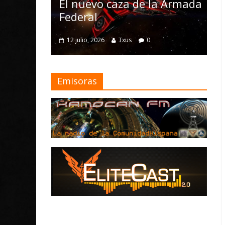
Nomad y numerosa
vo caza de la Armada
mejoras
l
4 julio, 2026
Txus
0
 2026
Txus
0
Emisoras