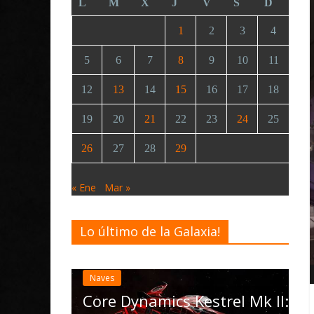
L
M
X
J
V
S
D
1
2
3
4
5
6
7
8
9
10
11
12
13
14
15
16
17
18
19
20
21
22
23
24
25
26
27
28
29
« Ene
Mar »
Lo último de la Galaxia!
Desarrollo
Noticias
Elite Dangerous rec
actualización 4.4.0:
las Operations, el v
ynamics Kestrel Mk II: