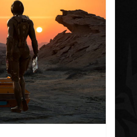
Galnet ESP
Noticias
s
Concluye la iniciativa de
ica Research
investigación del Radicoid