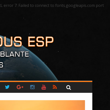
rror 7: Failed to connect to fonts.googleapis.com port