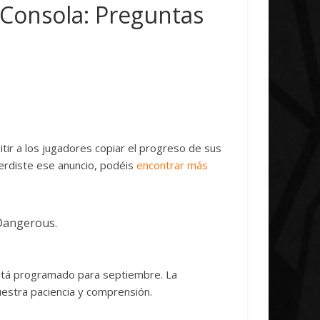
ncludes
Unica
 Consola: Preguntas
us
0
7 abril, 2026
Txus
0
ir a los jugadores copiar el progreso de sus
erdiste ese anuncio, podéis
encontrar más
 Dangerous.
stá programado para septiembre. La
estra paciencia y comprensión.