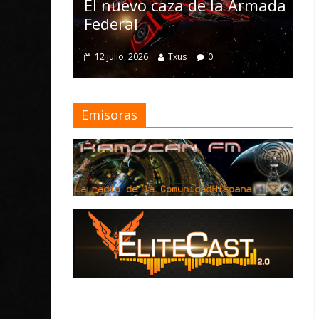
Nomad y numerosas
e la Armada
mejoras
4 julio, 2026
Txus
0
0
Emisoras