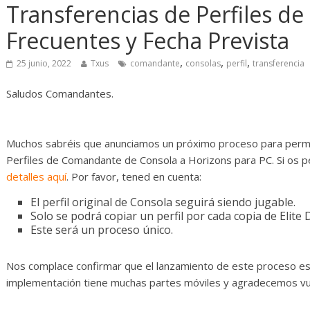
Diario de Desarrollo de
Initiative Co
Transferencias de Perfiles de
Mayo de 2026
Frecuentes y Fecha Prevista
14 abril, 2026
Tx
28 mayo, 2026
Txus
0
,
,
,
25 junio, 2022
Txus
comandante
consolas
perfil
transferencia
Saludos Comandantes.
Muchos sabréis que anunciamos un próximo proceso para permit
Perfiles de Comandante de Consola a Horizons para PC. Si os p
detalles aquí
. Por favor, tened en cuenta:
El perfil original de Consola seguirá siendo jugable.
Solo se podrá copiar un perfil por cada copia de Elite
Este será un proceso único.
Nos complace confirmar que el lanzamiento de este proceso e
implementación tiene muchas partes móviles y agradecemos vu