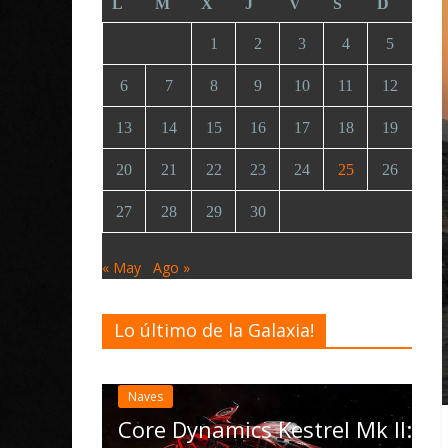
L
M
X
J
V
S
D
1
2
3
4
5
6
7
8
9
10
11
12
13
14
15
16
17
18
19
20
21
22
23
24
25
26
27
28
29
30
« May
Ago »
Lo último de la Galaxia!
Desarrollo
Noticias
Elite Dangerous recibe la
actualización 4.4.0: llegan
las Operations, el vehículo
strel Mk II: