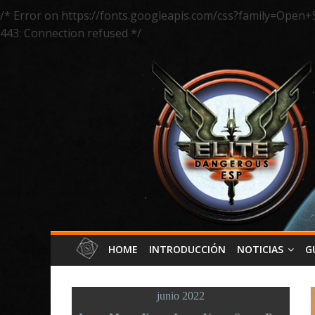
/* Error on https://fonts.googleapis.com/css?family=Open+
443: Connection refused */
HOME
INTRODUCCIÓN
NOTICIAS
G
junio 2022