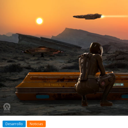
Galnet ESP
Noticia
Desarrollo
Noticias
Radicoida Un
Desarrollo
Noticias