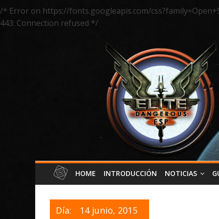
/* Error on https://fonts.googleapis.com/css?family=Open+
443: Connection refused */
HOME
INTRODUCCIÓN
NOTICIAS
G
Día:
14 junio, 2015