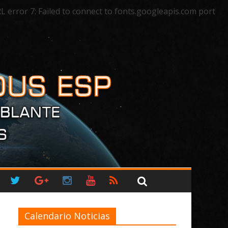
rror 7: Failed to connect to fonts.googleapis.com port
Calendario Noticias