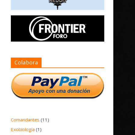
Colabora
Comandantes
(11)
Exobiología
(1)