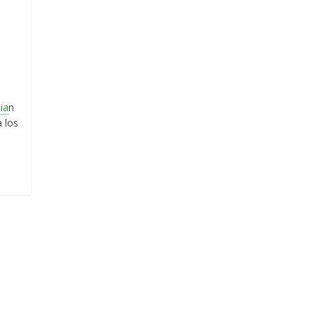
ia
n
a los