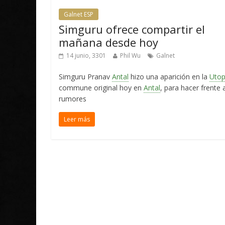
Galnet ESP
Simguru ofrece compartir el
mañana desde hoy
14 junio, 3301
Phil Wu
Galnet
Simguru Pranav
Antal
hizo una aparición en la
Utop
commune original hoy en
Antal
, para hacer frente 
rumores
Leer más