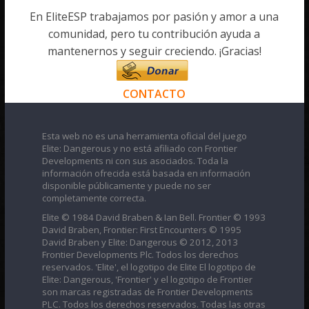
En EliteESP trabajamos por pasión y amor a una
comunidad, pero tu contribución ayuda a
mantenernos y seguir creciendo. ¡Gracias!
CONTACTO
Esta web no es una herramienta oficial del juego
Elite: Dangerous y no está afiliado con Frontier
Developments ni con sus asociados. Toda la
información ofrecida está basada en información
disponible públicamente y puede no ser
completamente correcta.
Elite © 1984 David Braben & Ian Bell. Frontier © 1993
David Braben, Frontier: First Encounters © 1995
David Braben y Elite: Dangerous © 2012, 2013
Frontier Developments Plc. Todos los derechos
reservados. 'Elite', el logotipo de Elite El logotipo de
Elite: Dangerous, 'Frontier' y el logotipo de Frontier
son marcas registradas de Frontier Developments
PLC. Todos los derechos reservados. Todas las otras