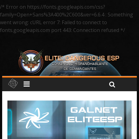
/* Error on https://fonts.googleapis.com/css?
family=Open+Sans%3A400%2C600&ver=6.6.4 : Something
went wrong: cURL error 7: Failed to connect to
fonts.googleapis.com port 443: Connection refused */