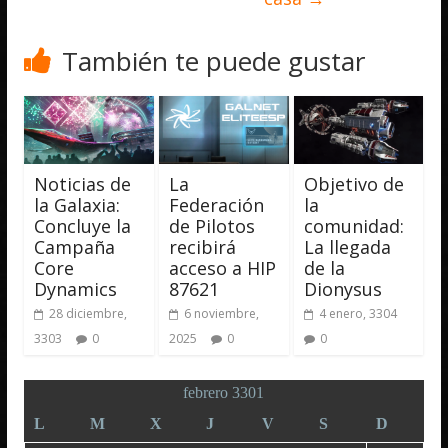
También te puede gustar
Noticias de
La
Objetivo de
la Galaxia:
Federación
la
Concluye la
de Pilotos
comunidad:
Campaña
recibirá
La llegada
Core
acceso a HIP
de la
Dynamics
87621
Dionysus
28 diciembre,
6 noviembre,
4 enero, 3304
3303
0
2025
0
0
febrero 3301
L
M
X
J
V
S
D