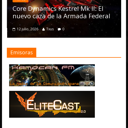
actual
Operat
ore Dynamics Kestrel Mk II: El
numer
uevo caza de la Armada Federal
4 julio, 
12 julio, 2026
Txus
0
Emisoras