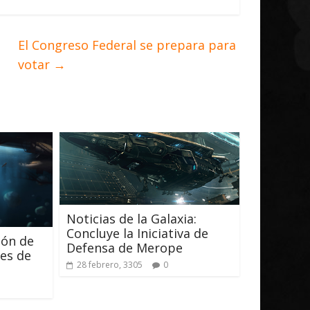
El Congreso Federal se prepara para
votar
→
Noticias de la Galaxia:
Concluye la Iniciativa de
ión de
Defensa de Merope
les de
28 febrero, 3305
0