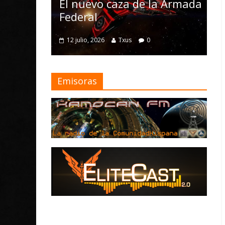
Nomad y num
l nuevo caza de la Armada
mejoras
ederal
4 julio, 2026
Txus
12 julio, 2026
Txus
0
Emisoras