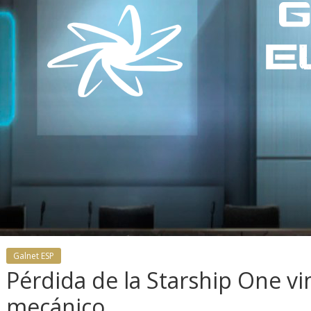
Galnet ESP
s recibe la
Pérdida de la Starship One vi
.4.0: llegan
, el vehículo
Desarrollo
Noticias
mecánico