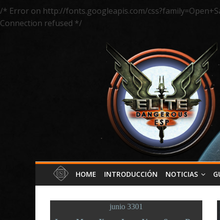
/* Error on http://fonts.googleapis.com/css?family=Open+S
Connection refused */
HOME
INTRODUCCIÓN
NOTICIAS
G
junio 3301