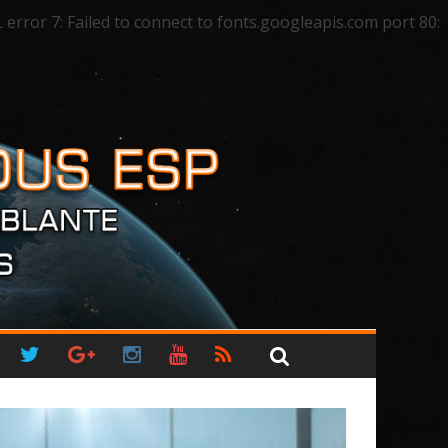
ror 7: Failed to connect to fonts.googleapis.com port 80: