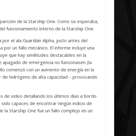
Initiative Concludes
Unica
14 abril, 2026
Txus
0
7 abril, 2026
aparición de la Starship One. Como se esperaba,
del funcionamiento interno de la Starship One.
por el ala Guardián Alpha, justo antes del
a por un fallo mecánico. El informe incluye una
luye que hay similitudes destacables en la
de apagado de emergencia no funcionasen (la
fallo comenzó con un aumento de energía en la
tor de hidrógeno de alta capacidad – provocando
s de video detallando los últimos días a bordo
n sido capaces de encontrar ningún indicio de
de la Starship One fue un fallo complejo en un