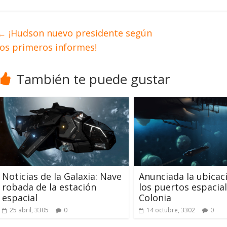
←
¡Hudson nuevo presidente según
los primeros informes!
También te puede gustar
Noticias de la Galaxia: Nave
Anunciada la ubicac
robada de la estación
los puertos espacia
espacial
Colonia
25 abril, 3305
0
14 octubre, 3302
0