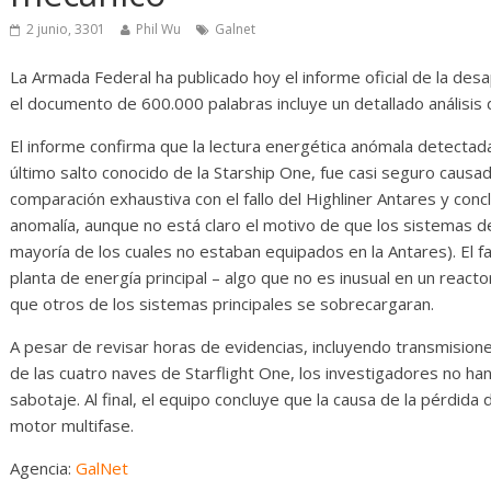
erosas
Diario de Desarrollo de
Mayo de 2026
2 junio, 3301
Phil Wu
Galnet
La Armada Federal ha publicado hoy el informe oficial de la des
0
28 mayo, 2026
Txus
0
el documento de 600.000 palabras incluye un detallado análisis 
El informe confirma que la lectura energética anómala detectada 
último salto conocido de la Starship One, fue casi seguro causad
comparación exhaustiva con el fallo del Highliner Antares y conc
anomalía, aunque no está claro el motivo de que los sistemas 
mayoría de los cuales no estaban equipados en la Antares). El 
planta de energía principal – algo que no es inusual en un reac
que otros de los sistemas principales se sobrecargaran.
A pesar de revisar horas de evidencias, incluyendo transmisione
de las cuatro naves de Starflight One, los investigadores no ha
sabotaje. Al final, el equipo concluye que la causa de la pérdida 
motor multifase.
Agencia:
GalNet