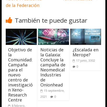
de la Federación
También te puede gustar
Objetivo de
Noticias de
¿Escalada en
la
la Galaxia:
Merope?
Comunidad:
Concluye la
17 junio, 3302
Campaña
campaña de
0
para el
Neomedical
nuevo
Industries
centro de
de
investigació
Onionhead
n Xeno-
15 septiembre,
Research
2021
0
Centre
8 febrero,