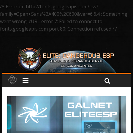
/* Error on http://fonts.googleapis.com/css?
family=Open+Sans%3A400%2C600&ver=6.6.4 : Something
went wrong: cURL error 7: Failed to connect to
fonts.googleapis.com port 80: Connection refused */