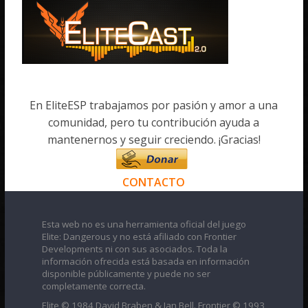
En EliteESP trabajamos por pasión y amor a una
comunidad, pero tu contribución ayuda a
mantenernos y seguir creciendo. ¡Gracias!
CONTACTO
Esta web no es una herramienta oficial del juego
Elite: Dangerous y no está afiliado con Frontier
Developments ni con sus asociados. Toda la
información ofrecida está basada en información
disponible públicamente y puede no ser
completamente correcta.
Elite © 1984 David Braben & Ian Bell. Frontier © 1993