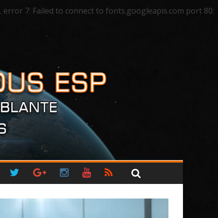
ror 7: Failed to connect to fonts.googleapis.com port 80: