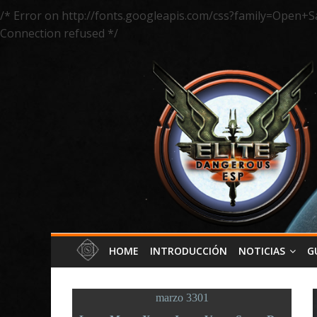
/* Error on http://fonts.googleapis.com/css?family=Open+S
Connection refused */
HOME
INTRODUCCIÓN
NOTICIAS
G
marzo 3301