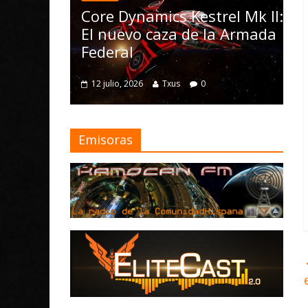
las Operati
Core Dynamics Kestrel Mk II:
Nomad y n
El nuevo caza de la Armada
mejoras
Federal
4 julio, 2026
T
12 julio, 2026
Txus
0
Emisoras