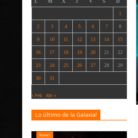
L
M
X
J
V
S
D
1
2
3
4
5
6
7
8
9
10
11
12
13
14
15
16
17
18
19
20
21
22
23
24
25
26
27
28
29
30
31
« Feb
Abr »
Lo último de la Galaxia!
Desarrollo
Noti
Elite Dange
actualizaci
Naves