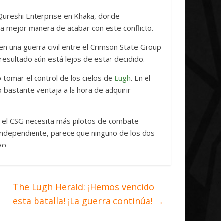
Radicoida Unica Research
investig
 Qureshi Enterprise en Khaka, donde
Initiative Concludes
Unica
a mejor manera de acabar con este conflicto.
en una guerra civil entre el Crimson State Group
14 abril, 2026
Txus
0
7 abril, 2026
l resultado aún está lejos de estar decidido.
 tomar el control de los cielos de
Lugh
. En el
 bastante ventaja a la hora de adquirir
 el CSG necesita más pilotos de combate
ndependiente, parece que ninguno de los dos
vo.
The Lugh Herald: ¡Hemos vencido
esta batalla! ¡La guerra continúa!
→