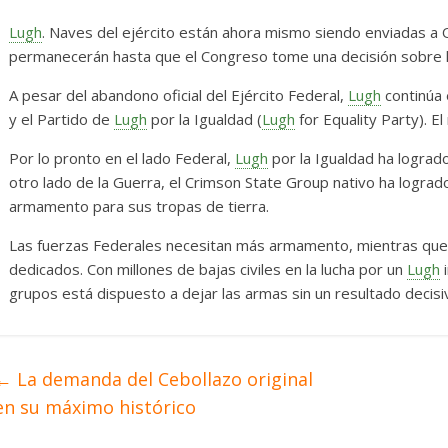
ons, el vehículo
Desarrollo
Noticias
Lugh
. Naves del ejército están ahora mismo siendo enviadas a
umerosas
Diario de Desarrollo de
permanecerán hasta que el Congreso tome una decisión sobre l
Mayo de 2026
A pesar del abandono oficial del Ejército Federal,
Lugh
continúa 
y el Partido de
Lugh
por la Igualdad (
Lugh
for Equality Party). E
xus
0
28 mayo, 2026
Txus
0
Por lo pronto en el lado Federal,
Lugh
por la Igualdad ha logrado
otro lado de la Guerra, el Crimson State Group nativo ha logrado
armamento para sus tropas de tierra.
Las fuerzas Federales necesitan más armamento, mientras que
dedicados. Con millones de bajas civiles en la lucha por un
Lugh
i
grupos está dispuesto a dejar las armas sin un resultado decisi
←
La demanda del Cebollazo original
en su máximo histórico