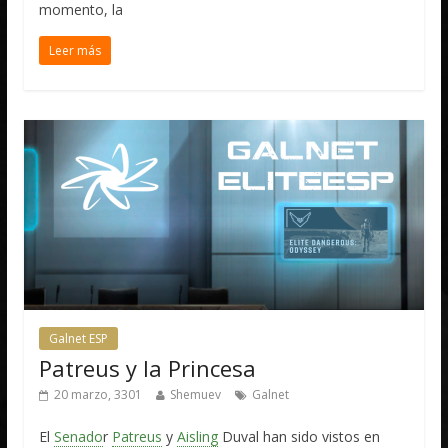
momento, la
Leer más
Galnet ESP
Patreus y la Princesa
20 marzo, 3301
Shemuev
Galnet
El
Senado
r
Patreus
y
Aisling
Duval han sido vistos en