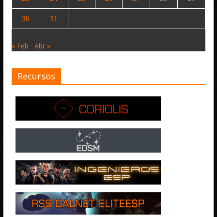
30
31
« Feb
Abr »
Recursos