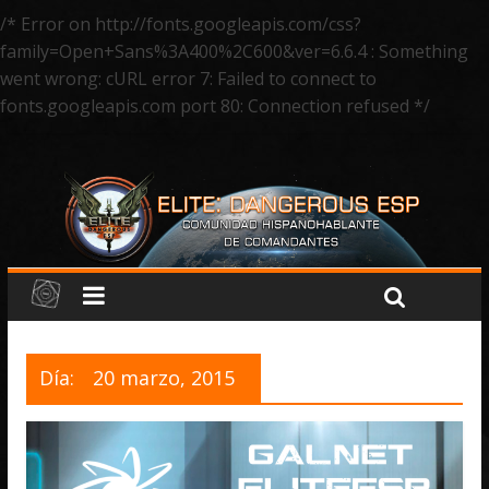
/* Error on http://fonts.googleapis.com/css?
family=Open+Sans%3A400%2C600&ver=6.6.4 : Something
went wrong: cURL error 7: Failed to connect to
fonts.googleapis.com port 80: Connection refused */
Día:
20 marzo, 2015