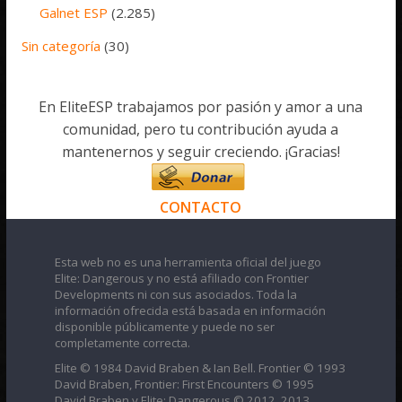
Galnet ESP
(2.285)
Sin categoría
(30)
En EliteESP trabajamos por pasión y amor a una
comunidad, pero tu contribución ayuda a
mantenernos y seguir creciendo. ¡Gracias!
CONTACTO
Esta web no es una herramienta oficial del juego
Elite: Dangerous y no está afiliado con Frontier
Developments ni con sus asociados. Toda la
información ofrecida está basada en información
disponible públicamente y puede no ser
completamente correcta.
Elite © 1984 David Braben & Ian Bell. Frontier © 1993
David Braben, Frontier: First Encounters © 1995
David Braben y Elite: Dangerous © 2012, 2013