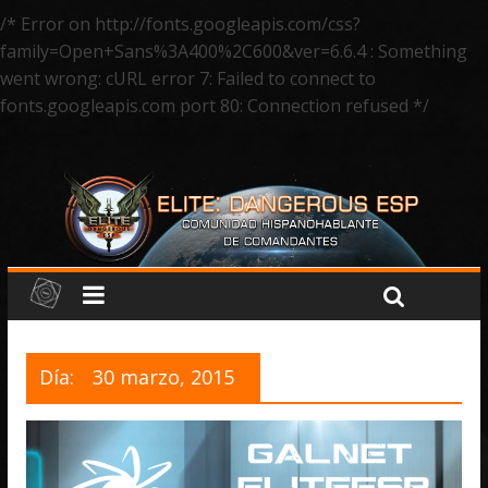
/* Error on http://fonts.googleapis.com/css?
family=Open+Sans%3A400%2C600&ver=6.6.4 : Something
went wrong: cURL error 7: Failed to connect to
fonts.googleapis.com port 80: Connection refused */
Día:
30 marzo, 2015